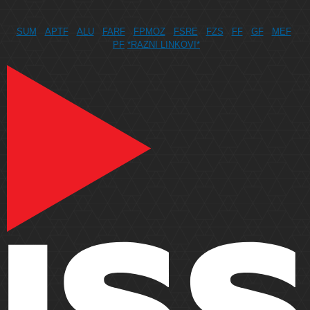
SUM
APTF
ALU
FARF
FPMOZ
FSRE
FZS
FF
GF
MEF
PF
*RAZNI LINKOVI*