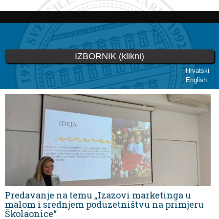
Skoči
na
glavni
sadržaj
IZBORNIK (klikni)
Hrvatski
English
Vi ste ovdje
Predavanje na temu „Izazovi marketinga u
malom i srednjem poduzetništvu na primjeru
Školaonice“