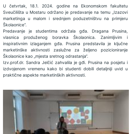
U četvrtak, 18.1. 2024. godine na Ekonomskom fakultetu
Sveučilišta u Mostaru održano je predavanje na temu „Izazovi
marketinga u malom i srednjem poduzetništvu na primjeru
Školaonice“.
Predavanje je studentima održala gđa. Dragana Prusina,
vlasnica produženog boravka Školaonica. Zanimljivim i
inspirativnim izlaganjem gđa. Prusina predstavila je ključne
marketinške aktivnosti zaslužne za željeno pozicioniranje
Školaonice kao „mjesta sretnog odrastanja“.
Izv.prof.dr. Sandra Jelčić zahvalila je gđi. Prusina na posjetu i
izdvojenom vremenu kako bi studenti dobili detaljniji uvid u
praktične aspekte marketinških aktivnosti.