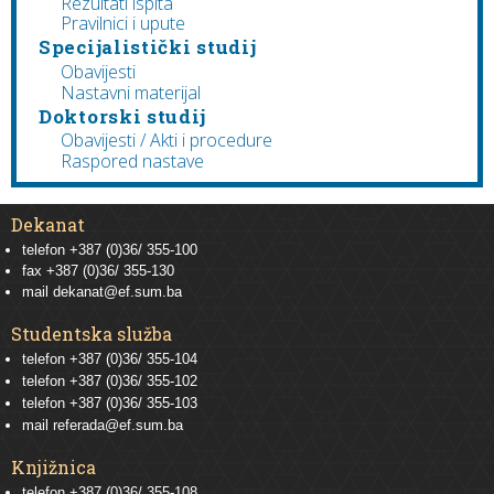
Rezultati ispita
Pravilnici i upute
Specijalistički studij
Obavijesti
Nastavni materijal
Doktorski studij
Obavijesti / Akti i procedure
Raspored nastave
Dekanat
telefon +387 (0)36/ 355-100
fax +387 (0)36/ 355-130
mail
dekanat@ef.sum.ba
Studentska služba
telefon
+387 (0)36/ 355-104
telefon
+387 (0)36/ 355-102
telefon
+387 (0)36/ 355-103
mail
referada@ef.sum.ba
Knjižnica
telefon +387 (0)36/ 355-108