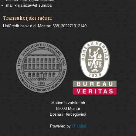
mail
knjiznica@ef.sum.ba
Transakcijski račun:
UniCredit bank d.d. Mostar: 3381302271312140
Matice hrvatske bb
88000 Mostar
Bosna i Hercegovina
Powered by
IT Odjel