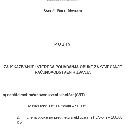
Sveučilišta u Mostaru
- P O Z I V –
ZA ISKAZIVANJE INTERESA POHAĐANJA OBUKE ZA STJECANJE
RAČUNOVODSTVENIH ZVANJA
a) certificirani računovodstveni tehničar (CRT)
1. ukupan fond sati za modul – 50 sati
2. cijena obuke po predmetu s uključenim PDV-om – 200,00
KM