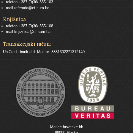
telefon
+387 (0)36/ 355-103
mail
referada@ef.sum.ba
Knjižnica
telefon +387 (0)36/ 355-108
mail
knjiznica@ef.sum.ba
Transakcijski račun:
UniCredit bank d.d. Mostar: 3381302271312140
Matice hrvatske bb
88000 Mostar