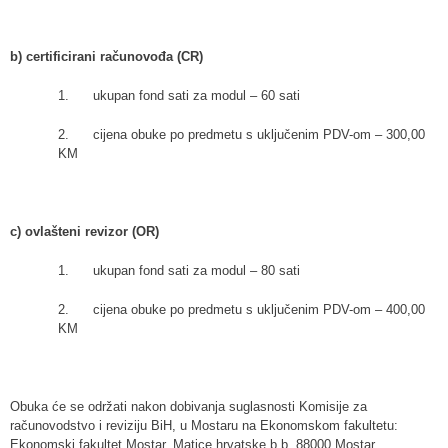
b) certificirani računovođa (CR)
1. ukupan fond sati za modul – 60 sati
2. cijena obuke po predmetu s uključenim PDV-om – 300,00
KM
c) ovlašteni revizor (OR)
1. ukupan fond sati za modul – 80 sati
2. cijena obuke po predmetu s uključenim PDV-om – 400,00
KM
Obuka će se održati nakon dobivanja suglasnosti Komisije za
računovodstvo i reviziju BiH, u Mostaru na Ekonomskom fakultetu:
Ekonomski fakultet Mostar, Matice hrvatske b.b. 88000 Mostar.