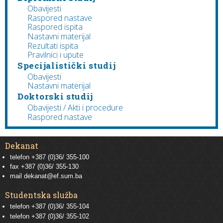
Obavijesti
Raspored nastave
Raspored ispita
Nastavni materijal
Rezultati ispita
Pravilnici i upute
Specijalistički studij
Obavijesti
Nastavni materijal
Doktorski studij
Obavijesti / Akti i procedure
Raspored nastave
Dekanat
telefon +387 (0)36/ 355-100
fax +387 (0)36/ 355-130
mail
dekanat@ef.sum.ba
Studentska služba
telefon
+387 (0)36/ 355-104
telefon
+387 (0)36/ 355-102