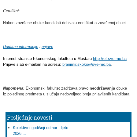
Certifikat:
Nakon završene obuke kandidati dobivaju certifikat o završenoj obuci
Dodatne informacije
i
prijave
:
Internet stranice Ekonomskog fakulteta u Mostaru 
http://ef.sve-mo.ba

Prijave slati e-mailom na adresu: 
branimir.skoko@sve-mo.ba
,
Napomena
:
Ekonomski fakultet zadržava pravo
neodr
ž
avanja
obuke
iz pojedinog predmeta u slučaju nedovoljnog broja prijavljenih kandidata
Posljednje novosti
Kolektivni godišnji odmor - ljeto
2026....