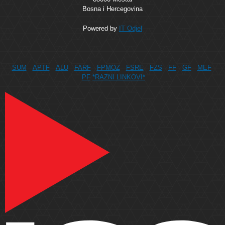
Bosna i Hercegovina
Powered by
IT Odjel
SUM
APTF
ALU
FARF
FPMOZ
FSRE
FZS
FF
GF
MEF
PF
*RAZNI LINKOVI*