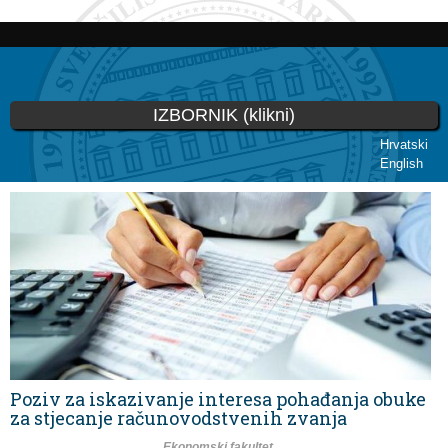
Skoči
na
glavni
sadržaj
IZBORNIK (klikni)
Hrvatski
English
Vi ste ovdje
Poziv za iskazivanje interesa pohađanja obuke
za stjecanje računovodstvenih zvanja
Ekonomski fakultet