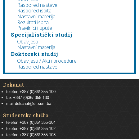
Raspored nastave
Raspored ispita
Nastavni materijal
Rezultati ispita
Pravilnici i upute
Specijalistički studij
Obavijesti
Nastavni materijal
Doktorski studij
Obavijesti / Akti i procedure
Raspored nastave
Dekanat
telefon +387 (0)36/ 355-100
fax +387 (0)36/ 355-130
mail
dekanat@ef.sum.ba
Studentska služba
telefon
+387 (0)36/ 355-104
telefon
+387 (0)36/ 355-102
telefon
+387 (0)36/ 355-103