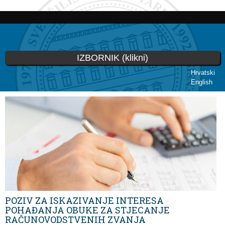
Skoči
na
glavni
sadržaj
IZBORNIK (klikni)
Hrvatski
English
Vi ste ovdje
POZIV ZA ISKAZIVANJE INTERESA
POHAĐANJA OBUKE ZA STJECANJE
RAČUNOVODSTVENIH ZVANJA