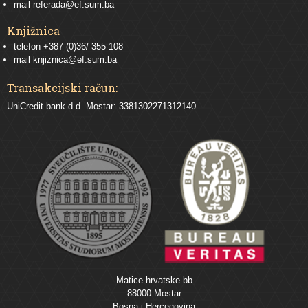
mail
referada@ef.sum.ba
Knjižnica
telefon +387 (0)36/ 355-108
mail
knjiznica@ef.sum.ba
Transakcijski račun:
UniCredit bank d.d. Mostar: 3381302271312140
Matice hrvatske bb
88000 Mostar
Bosna i Hercegovina