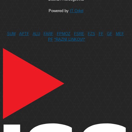
Powered by
IT Odjel
SUM
APTF
ALU
FARF
FPMOZ
FSRE
FZS
FF
GF
MEF
PF
*RAZNI LINKOVI*