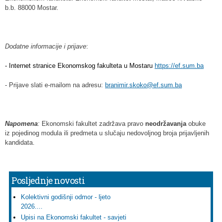
b.b. 88000 Mostar.
Dodatne informacije i prijave
:
- Internet stranice Ekonomskog fakulteta u Mostaru 
https://ef.sum.ba
- Prijave slati e-mailom na adresu:
branimir.skoko@ef.sum.ba
Napomena
:
Ekonomski fakultet zadržava pravo
neodr
ž
avanja
obuke
iz pojedinog modula ili predmeta u slučaju nedovoljnog broja prijavljenih
kandidata.
Posljednje novosti
Kolektivni godišnji odmor - ljeto
2026....
Upisi na Ekonomski fakultet - savjeti