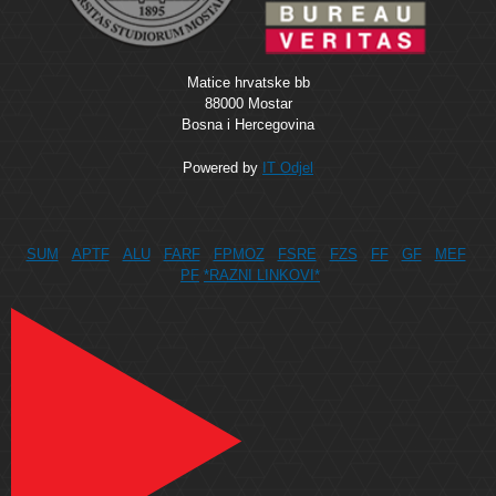
Matice hrvatske bb
88000 Mostar
Bosna i Hercegovina
Powered by
IT Odjel
SUM
APTF
ALU
FARF
FPMOZ
FSRE
FZS
FF
GF
MEF
PF
*RAZNI LINKOVI*