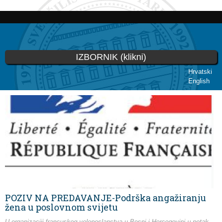
Skoči
na
glavni
sadržaj
IZBORNIK (klikni)
Hrvatski
English
Vi ste ovdje
POZIV NA PREDAVANJE-Podrška angažiranju
žena u poslovnom svijetu
U organizaciji francuskog veleposlanstva u Bosni i Hercegovini u petak