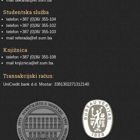
mail
dekanat@ef.sum.ba
Studentska služba
telefon
+387 (0)36/ 355-104
telefon
+387 (0)36/ 355-102
telefon
+387 (0)36/ 355-103
mail
referada@ef.sum.ba
Knjižnica
telefon +387 (0)36/ 355-108
mail
knjiznica@ef.sum.ba
Transakcijski račun:
UniCredit bank d.d. Mostar: 3381302271312140