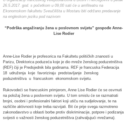
26.5.2017. god. s početkom u 09,00 sati će u amfiteatru na
Ekonomskom fakultetu Sveučilišta u Mostaru biti održano predavanje
na engleskom jeziku pod nazivom
“Podrška angažiranju žena u poslovnom svijetu” gospođe Anne-
Lise Rodier
Anne-Lise Rodier je profesorica na Fakultetu političkih znanosti u
Parizu, Direktorica poduzeća koje je dio mreže ženskog poduzetništva
(REF) čiji je Predsjednik bila godinama. REF je francuska Federacija
18 udruženja koje favoriziraju predstavljanje ženskog
poduzetništva u francuskom ekonomskom svijetu.
Rukovodeći se francuskim primjerom, Anne Lise Rodier će se osvrnuti
na položaj žena u poslovnom svijetu. U tom smislu će se razmatrati
brojni, osobni i profesionalni faktori koji utiču na sudjelovanje, te na
različite aktivnosti koje treba razvijati. Bit će prije svega razmotreno
zakonodavstvo u oblasti borbe protiv diskriminacije, potpore i podizanja
svijesti o važnosti ženskog poduzetništva (zahvaljujući mrežama).