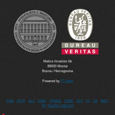
Matice hrvatske bb
88000 Mostar
Bosna i Hercegovina
Powered by
IT Odjel
SUM
APTF
ALU
FARF
FPMOZ
FSRE
FZS
FF
GF
MEF
PF
*RAZNI LINKOVI*