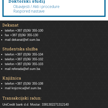
Doktorski studij
Obavijesti / Akti i procedure
Raspored nastave
Dekanat
telefon +387 (0)36/ 355-100
fax +387 (0)36/ 355-130
mail
dekanat@ef.sum.ba
Studentska služba
telefon
+387 (0)36/ 355-104
telefon
+387 (0)36/ 355-102
telefon
+387 (0)36/ 355-103
mail
referada@ef.sum.ba
Knjižnica
telefon +387 (0)36/ 355-108
mail
knjiznica@ef.sum.ba
Transakcijski račun:
UniCredit bank d.d. Mostar: 3381302271312140