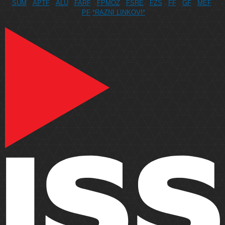
SUM
APTF
ALU
FARF
FPMOZ
FSRE
FZS
FF
GF
MEF
PF
*RAZNI LINKOVI*