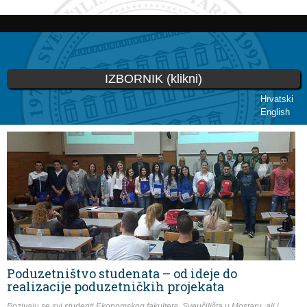
Skoči
na
glavni
sadržaj
IZBORNIK (klikni)
Hrvatski
English
Vi ste ovdje
Poduzetništvo studenata – od ideje do
realizacije poduzetničkih projekata
Pozivaju se svi studenti Ekonomskog fakulteta, Sveučilišta u Mostaru, ali i