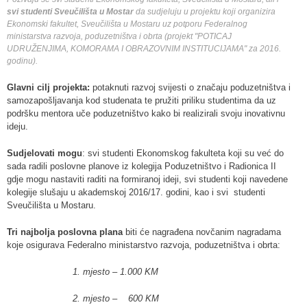
svi studenti Sveučilišta u Mostar
da sudjeluju u projektu koji organizira
Ekonomski fakultet, Sveučilišta u Mostaru uz potporu Federalnog
ministarstva razvoja, poduzetništva i obrta
(projekt "POTICAJ
UDRUŽENJIMA, KOMORAMA I OBRAZOVNIM INSTITUCIJAMA" za 2016.
godinu).
Glavni cilj projekta:
potaknuti razvoj svijesti o značaju poduzetništva i
samozapošljavanja kod studenata te pružiti priliku studentima da uz
podršku mentora uče poduzetništvo kako bi realizirali svoju inovativnu
ideju.
Sudjelovati mogu
: svi studenti Ekonomskog fakulteta koji su već do
sada radili poslovne planove iz kolegija Poduzetništvo i Radionica II
gdje mogu nastaviti raditi na formiranoj ideji, svi studenti koji navedene
kolegije slušaju u akademskoj 2016/17. godini, kao i svi studenti
Sveučilišta u Mostaru.
Tri najbolja poslovna plana
biti će nagrađena novčanim nagradama
koje osigurava Federalno ministarstvo razvoja, poduzetništva i obrta:
1. mjesto – 1.000 KM
2. mjesto – 600 KM