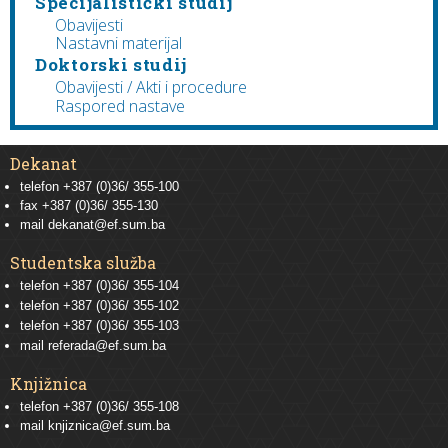
Specijalistički studij
Obavijesti
Nastavni materijal
Doktorski studij
Obavijesti / Akti i procedure
Raspored nastave
Dekanat
telefon +387 (0)36/ 355-100
fax +387 (0)36/ 355-130
mail
dekanat@ef.sum.ba
Studentska služba
telefon
+387 (0)36/ 355-104
telefon
+387 (0)36/ 355-102
telefon
+387 (0)36/ 355-103
mail
referada@ef.sum.ba
Knjižnica
telefon +387 (0)36/ 355-108
mail
knjiznica@ef.sum.ba