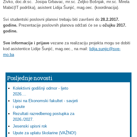
Živko, doc.dr.sc. Josipa Grbavac, mr.sc. Željko Bošnjak, mr.sc. Mirela
Mabić(IT podrška), asistent Lidija Šunjić, mag.oec. (koordinacija).
Svi studentski poslovni planovi trebaju biti završeni do
28.2.2017.
godine.
Prezentacije poslovnih planova održati će se u
ožujku 2017.
godine.
Sve informacije i prijave
vezane za realizaciju projekta mogu se dobiti
kod asistentice Lidije Šunjić, mag.oec., na mail:
lidija.sunjic@sve-
mo.ba
Posljednje novosti
Kolektivni godišnji odmor - ljeto
2026....
Upisi na Ekonomski fakultet - savjeti
i upute
Rezultati razredbenog postupka za
2026./2027.
Jesenski upisni rok
Upute za uplatu školarine (VAŽNO!)