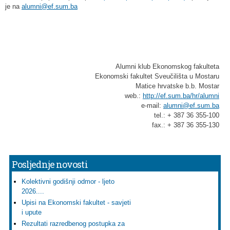
je na
alumni@ef.sum.ba
Alumni klub Ekonomskog fakulteta
Ekonomski fakultet Sveučilišta u Mostaru
Matice hrvatske b.b. Mostar
web.:
http://ef.sum.ba/hr/alumni
e-mail:
alumni@ef.sum.ba
tel.: + 387 36 355-100
fax.: + 387 36 355-130
Posljednje novosti
Kolektivni godišnji odmor - ljeto
2026....
Upisi na Ekonomski fakultet - savjeti
i upute
Rezultati razredbenog postupka za