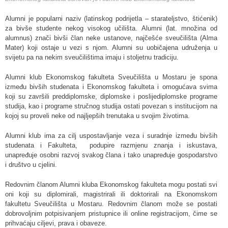
Alumni je popularni naziv (latinskog podrijetla – starateljstvo, štićenik)
za bivše studente nekog visokog učilišta. Alumni (lat. množina od
alumnus) znači bivši član neke ustanove, najčešće sveučilišta (Alma
Mater) koji ostaje u vezi s njom. Alumni su uobičajena udruženja u
svijetu pa na nekim sveučilištima imaju i stoljetnu tradiciju.
Alumni klub Ekonomskog fakulteta Sveučilišta u Mostaru je spona
između bivših studenata i Ekonomskog fakulteta i omogućava svima
koji su završili preddiplomske, diplomske i poslijediplomske programe
studija, kao i programe stručnog studija ostati povezan s institucijom na
kojoj su proveli neke od najljepših trenutaka u svojim životima.
Alumni klub ima za cilj uspostavljanje veza i suradnje između bivših
studenata i Fakulteta, podupire razmjenu znanja i iskustava,
unapređuje osobni razvoj svakog člana i tako unapređuje gospodarstvo
i društvo u cjelini.
Redovnim članom Alumni kluba Ekonomskog fakulteta mogu postati svi
oni koji su diplomirali, magistrirali ili doktorirali na Ekonomskom
fakultetu Sveučilišta u Mostaru. Redovnim članom može se postati
dobrovoljnim potpisivanjem pristupnice ili online registracijom, čime se
prihvaćaju ciljevi, prava i obaveze.