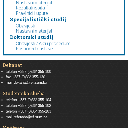
Nastavni materijal
Rezultati ispita
Pravilnici i upute
Specijalistički studij
Obavijesti
Nastavni materijal
Doktorski studij
Obavijesti / Akti i procedure
Raspored nastave
Dekanat
telefon +387 (0)36/ 355-100
fax +387 (0)36/ 355-130
mail
dekanat@ef.sum.ba
Studentska služba
telefon
+387 (0)36/ 355-104
telefon
+387 (0)36/ 355-102
telefon
+387 (0)36/ 355-103
mail
referada@ef.sum.ba
Knjižnica