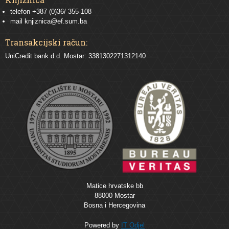
telefon +387 (0)36/ 355-108
mail
knjiznica@ef.sum.ba
Transakcijski račun:
UniCredit bank d.d. Mostar: 3381302271312140
Matice hrvatske bb
88000 Mostar
Bosna i Hercegovina
Powered by
IT Odjel