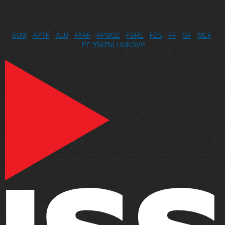
SUM
APTF
ALU
FARF
FPMOZ
FSRE
FZS
FF
GF
MEF
PF
*RAZNI LINKOVI*