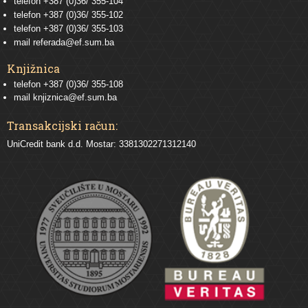
telefon
+387 (0)36/ 355-104
telefon
+387 (0)36/ 355-102
telefon
+387 (0)36/ 355-103
mail
referada@ef.sum.ba
Knjižnica
telefon +387 (0)36/ 355-108
mail
knjiznica@ef.sum.ba
Transakcijski račun:
UniCredit bank d.d. Mostar: 3381302271312140