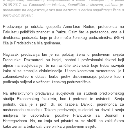
26.05.2017. na Ekonomskom fakultetu, Sveučilišta u Mostaru, održano je
predavanje na engleskom jeziku pod nazivom “
Podrška angažiranju žena u
poslovnom svijetu
”.
Predavanje je održala gospođa Anne-Lise Rodier, profesorica na
Fakultetu političkih znanosti u Parizu. Osim što je profesorica, ona je i
direktorica poduzeća koje je dio mreže ženskog poduzetništva (REF)
čija je Predsjednica bila godinama.
Naglasak predavanja bio je na položaj žena u poslovnom svijetu
Francuske. Razmatrani su brojni, osobni i profesionalni faktori koji
utječu na sudjelovanje, te na različite aktivnosti koje treba razvijati
kako bi se smanjila diskriminacija. U tom kontekstu razmotreno je i
zakonodavstvo u oblasti borbe protiv diskriminacije, potpore kao i
podizanja svijesti o važnosti ženskog poduzetništva.
Na interaktivnom predavanju sudjelovali su studenti prediplomskog
studija Ekonomskog fakulteta, kao i profesori te asistenti. Svoju
podršku dala je i prof. dr. sc Izabela Dankić, prorektorica za
međunarodnu suradnju. Tokom predavanja, sudionici su davali i svoja
mišljenja te uspoređivali podatke Francuske sa Bosnom i
Hercegovinom. No, na kraju svi prisutni su se složili sa zaključkom
kako ženama treba dati više prilika u poslovnom svijetu.