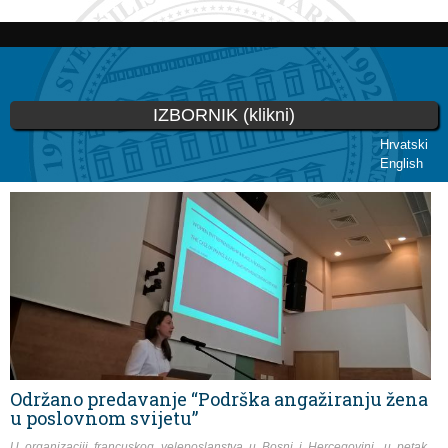
Skoči
na
glavni
sadržaj
IZBORNIK (klikni)
Hrvatski
English
Vi ste ovdje
Održano predavanje “Podrška angažiranju žena
u poslovnom svijetu”
U organizaciji francuskog veleposlanstva u Bosni i Hercegovini, u petak