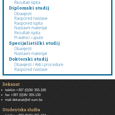
Rezultati ispita
Diplomski studij
Obavijesti
Raspored nastave
Raspored ispita
Nastavni materijal
Rezultati ispita
Pravilnici i upute
Specijalistički studij
Obavijesti
Nastavni materijal
Doktorski studij
Obavijesti / Akti i procedure
Raspored nastave
Dekanat
telefon +387 (0)36/ 355-100
fax +387 (0)36/ 355-130
mail
dekanat@ef.sum.ba
Studentska služba