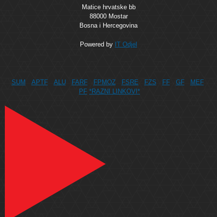
Matice hrvatske bb
88000 Mostar
Bosna i Hercegovina
Powered by
IT Odjel
SUM
APTF
ALU
FARF
FPMOZ
FSRE
FZS
FF
GF
MEF
PF
*RAZNI LINKOVI*