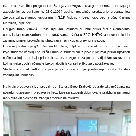
Na temu Praktična primjena istraživanja zadovoljstva krajnjih korisnika i upravljanje
zaposlenicima, održano je, 25.01.2024 godine, gostujuće predavanje predstavnica
Zavoda zdravstvenog osiguranja HNŽ/K Vidović - Delić, dipl. oec. i gđa. Kristina
Merdžan, dipl. oec.
Od gđe. Irene Vidović - Delić, dipl. oec. studenti su imali priliku čuti o elementima
upravljanja organizacijom, kao i istraživanja tržišta u ZZO HNŽ/K, a posebno je bio
zanimljiv primjer provođenja istraživanja Tajni kupac u javnoj instituciji.
U svom predavanju gđa. Kristina Merdžan, dipl. oec. osvrnula se na sve izazove
koje studente očekuju na tržištu rada, a studenti su iz prve ruke imali priliku upoznati
način na koji se trebaju pripremiti za prvi razgovor za posao, vidjeti što su stvari o
kojima treba voditi računa te kako najbolje iskoristiti priliku za zapošljavanje.
Studenti su imali veliki broj pitanja za gošće što je predavanje učinilo dodatno
zanimljivim i korisnim.
Na kraju predavanja izv. prof. dr. sc. Sandra Soče Kraljević se zahvalila gošćama na
posjetu i uspješnom predavanju kroz koje su studenti dobili uvid u praktičnu primjenu
marketinških aktivnosti i znanja stečenih na fakultetu.