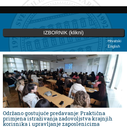
Skoči
na
glavni
sadržaj
IZBORNIK (klikni)
Hrvatski
English
Vi ste ovdje
Održano gostujuće predavanje: Praktična
primjena istraživanja zadovoljstva krajnjih
korisnika i upravljanje zaposlenicima