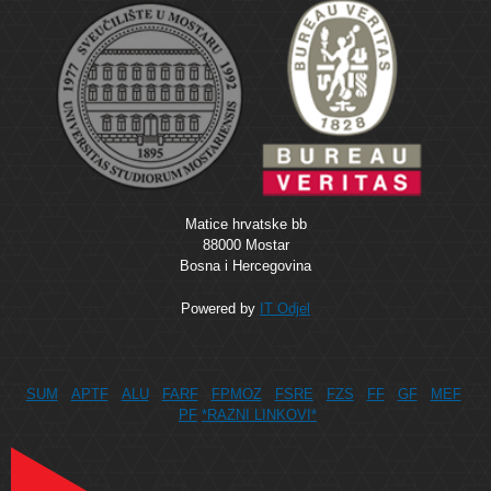
Matice hrvatske bb
88000 Mostar
Bosna i Hercegovina
Powered by
IT Odjel
SUM
APTF
ALU
FARF
FPMOZ
FSRE
FZS
FF
GF
MEF
PF
*RAZNI LINKOVI*