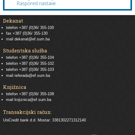
Raspored nastave
Dekanat
telefon +387 (0)36/ 355-100
fax +387 (0)36/ 355-130
mail
dekanat@ef.sum.ba
Studentska služba
telefon
+387 (0)36/ 355-104
telefon
+387 (0)36/ 355-102
telefon
+387 (0)36/ 355-103
mail
referada@ef.sum.ba
Knjižnica
telefon +387 (0)36/ 355-108
mail
knjiznica@ef.sum.ba
Transakcijski račun:
UniCredit bank d.d. Mostar: 3381302271312140