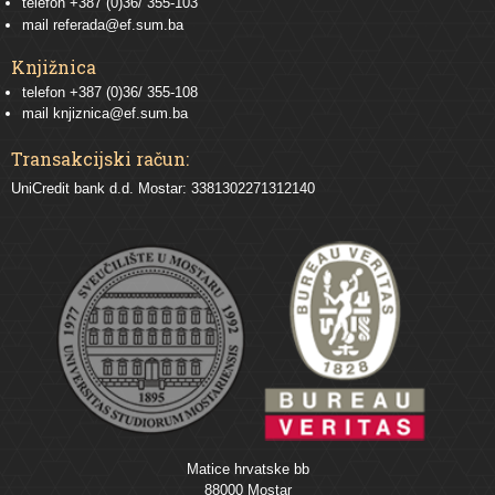
telefon
+387 (0)36/ 355-103
mail
referada@ef.sum.ba
Knjižnica
telefon +387 (0)36/ 355-108
mail
knjiznica@ef.sum.ba
Transakcijski račun:
UniCredit bank d.d. Mostar: 3381302271312140
Matice hrvatske bb
88000 Mostar