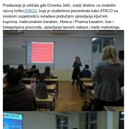
Predavanje je održala gđa Ozrenka Jelić, stariji direktor za strateški
razvoj tvrtke
ATACO
, koja je studentima prezentirala kako ATACO sa
visokom uspješnošću ovladava područjem upravljanja ključnim
kupcima, tradicionalnim kanalom, Horeca i Pharma kanalom, kao i
kategorijama proizvoda, upravljanja lancem nabave i trade marketinga.