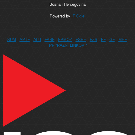
Bosna i Hercegovina
Powered by
IT Odjel
SUM
APTF
ALU
FARF
FPMOZ
FSRE
FZS
FF
GF
MEF
PF
*RAZNI LINKOVI*