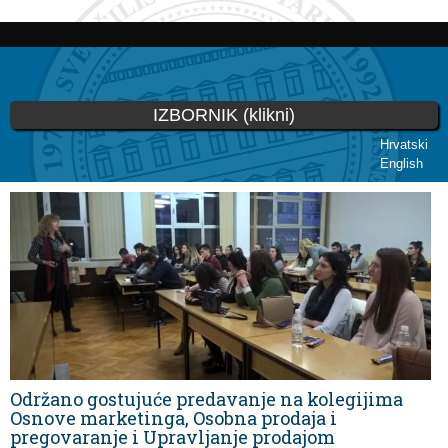
Skoči
na
glavni
sadržaj
IZBORNIK (klikni)
Hrvatski
English
Vi ste ovdje
Održano gostujuće predavanje na kolegijima
Osnove marketinga, Osobna prodaja i
pregovaranje i Upravljanje prodajom