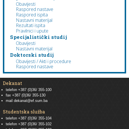
Obavijesti
Raspored nastave
Raspored ispita
Nastavni materijal
Rezultati ispita
Pravilnici i upute
Specijalistički studij
Obavijesti
Nastavni materijal
Doktorski studij
Obavijesti / Akti i procedure
Raspored nastave
Dekanat
telefon +387 (0)36/ 355-100
fax +387 (0)36/ 355-130
mail
dekanat@ef.sum.ba
Studentska služba
telefon
+387 (0)36/ 355-104
telefon
+387 (0)36/ 355-102