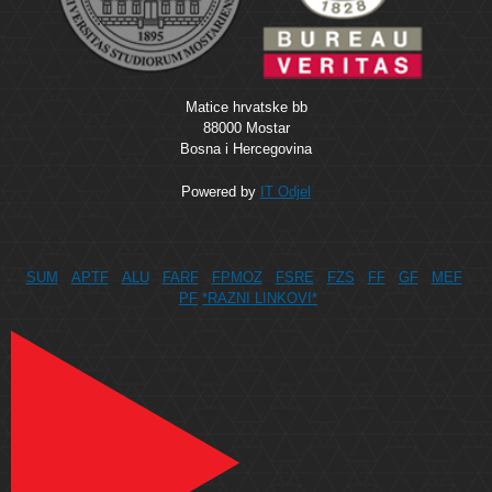
Matice hrvatske bb
88000 Mostar
Bosna i Hercegovina
Powered by
IT Odjel
SUM
APTF
ALU
FARF
FPMOZ
FSRE
FZS
FF
GF
MEF
PF
*RAZNI LINKOVI*