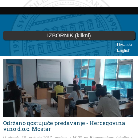
Skoči
na
glavni
sadržaj
IZBORNIK (klikni)
Hrvatski
English
Vi ste ovdje
Održano gostujuće predavanje - Hercegovina
vino d.o.o. Mostar
U utorak, 16. svibnja 2017. godine u 16:00 na Ekonomskom fakultetu