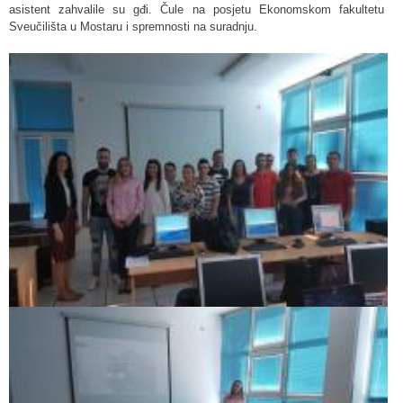
asistent zahvalile su gđi. Čule na posjetu Ekonomskom fakultetu
Sveučilišta u Mostaru i spremnosti na suradnju.