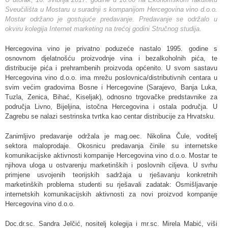
Sveučilišta u Mostaru u suradnji s kompanijom Hercegovina vino d.o.o.
Mostar održano je gostujuće predavanje. Predavanje se održalo u
okviru kolegija Internet marketing na trećoj godini Stručnog studija.
Hercegovina vino je privatno poduzeće nastalo 1995. godine s
osnovnom djelatnošću proizvodnje vina i bezalkoholnih pića, te
distribucije pića i prehrambenih proizvoda općenito. U svom sastavu
Hercegovina vino d.o.o. ima mrežu poslovnica/distributivnih centara u
svim većim gradovima Bosne i Hercegovine (Sarajevo, Banja Luka,
Tuzla, Zenica, Bihać, Kiseljak), odnosno trgovačke predstavnike za
područja Livno, Bijeljina, istočna Hercegovina i ostala područja. U
Zagrebu se nalazi sestrinska tvrtka kao centar distribucije za Hrvatsku.
Zanimljivo predavanje održala je mag.oec. Nikolina Čule, voditelj
sektora maloprodaje. Okosnicu predavanja činile su internetske
komunikacijske aktivnosti kompanije Hercegovina vino d.o.o. Mostar te
njihova uloga u ostvarenju marketinških i poslovnih ciljeva. U svrhu
primjene usvojenih teorijskih sadržaja u rješavanju konkretnih
marketinških problema studenti su rješavali zadatak: Osmišljavanje
internetskih komunikacijskih aktivnosti za novi proizvod kompanije
Hercegovina vino d.o.o.
Doc.dr.sc. Sandra Jelčić, nositelj kolegija i mr.sc. Mirela Mabić, viši