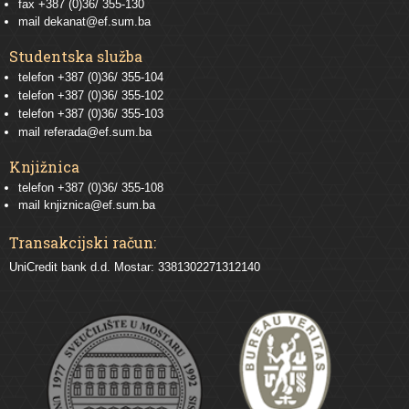
fax +387 (0)36/ 355-130
mail
dekanat@ef.sum.ba
Studentska služba
telefon
+387 (0)36/ 355-104
telefon
+387 (0)36/ 355-102
telefon
+387 (0)36/ 355-103
mail
referada@ef.sum.ba
Knjižnica
telefon +387 (0)36/ 355-108
mail
knjiznica@ef.sum.ba
Transakcijski račun:
UniCredit bank d.d. Mostar: 3381302271312140