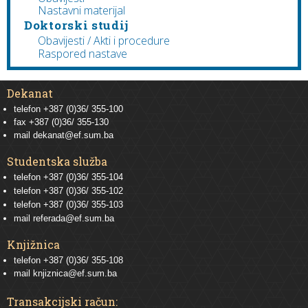
Nastavni materijal
Doktorski studij
Obavijesti / Akti i procedure
Raspored nastave
Dekanat
telefon +387 (0)36/ 355-100
fax +387 (0)36/ 355-130
mail
dekanat@ef.sum.ba
Studentska služba
telefon
+387 (0)36/ 355-104
telefon
+387 (0)36/ 355-102
telefon
+387 (0)36/ 355-103
mail
referada@ef.sum.ba
Knjižnica
telefon +387 (0)36/ 355-108
mail
knjiznica@ef.sum.ba
Transakcijski račun: