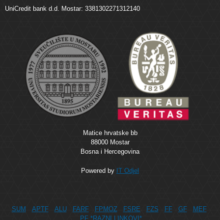
UniCredit bank d.d. Mostar: 3381302271312140
Matice hrvatske bb
88000 Mostar
Bosna i Hercegovina
Powered by
IT Odjel
SUM
APTF
ALU
FARF
FPMOZ
FSRE
FZS
FF
GF
MEF
PF
*RAZNI LINKOVI*