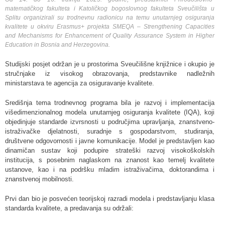
matematičkog fakulteta i Katoličkog bogoslovnog fakulteta Sveučilišta u
Splitu organizirali su trodnevnu radionicu na temu unutarnjeg osiguranja
kvalitete u okviru Erasmus+ projekta
SMEQA – Strengthening Capacities
and Mechanisms for Enhancement of Quality Assurance System in Higher
Education in Bosnia and Herzegovina
.
Studijski posjet održan je u prostorima Sveučilišne knjižnice i okupio je
stručnjake iz visokog obrazovanja, predstavnike nadležnih
ministarstava te agencija za osiguravanje kvalitete.
Središnja tema trodnevnog programa bila je razvoj i implementacija
višedimenzionalnog modela unutarnjeg osiguranja kvalitete (IQA), koji
objedinjuje standarde izvrsnosti u područjima upravljanja, znanstveno-
istraživačke djelatnosti, suradnje s gospodarstvom, studiranja,
društvene odgovornosti i javne komunikacije. Model je predstavljen kao
dinamičan sustav koji podupire strateški razvoj visokoškolskih
institucija, s posebnim naglaskom na znanost kao temelj kvalitete
ustanove, kao i na podršku mladim istraživačima, doktorandima i
znanstvenoj mobilnosti.
Prvi dan bio je posvećen teorijskoj razradi modela i predstavljanju klasa
standarda kvalitete, a predavanja su održali: