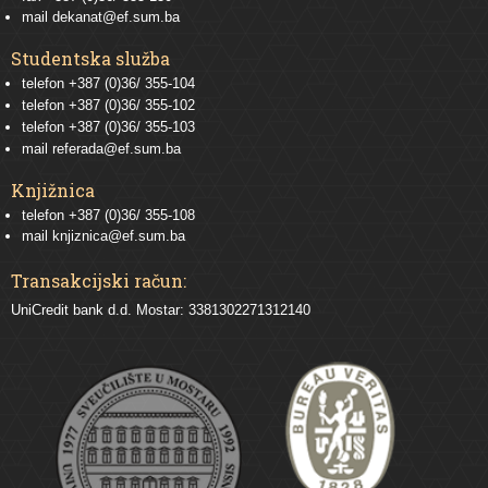
mail
dekanat@ef.sum.ba
Studentska služba
telefon
+387 (0)36/ 355-104
telefon
+387 (0)36/ 355-102
telefon
+387 (0)36/ 355-103
mail
referada@ef.sum.ba
Knjižnica
telefon +387 (0)36/ 355-108
mail
knjiznica@ef.sum.ba
Transakcijski račun:
UniCredit bank d.d. Mostar: 3381302271312140