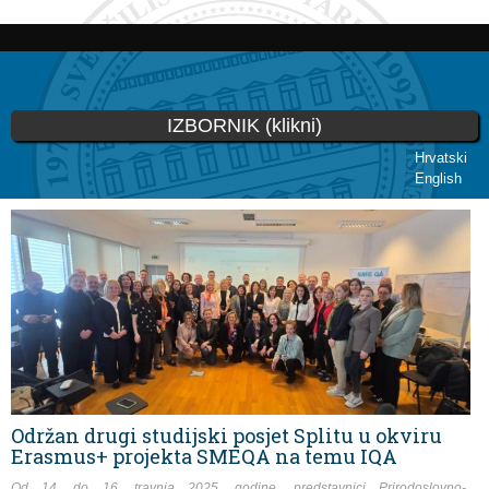
Skoči
na
glavni
sadržaj
IZBORNIK (klikni)
Hrvatski
English
Vi ste ovdje
Održan drugi studijski posjet Splitu u okviru
Erasmus+ projekta SMEQA na temu IQA
Od 14. do 16. travnja 2025. godine, predstavnici Prirodoslovno-