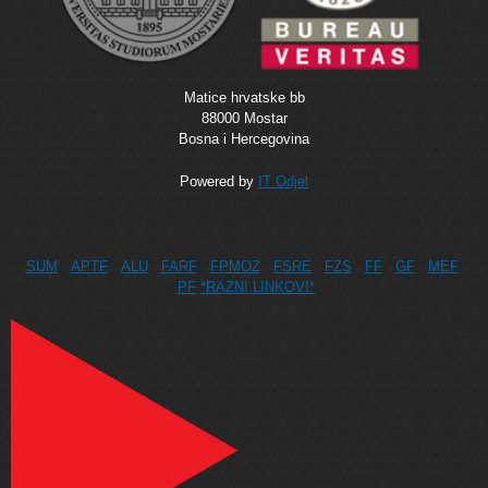
Matice hrvatske bb
88000 Mostar
Bosna i Hercegovina
Powered by
IT Odjel
SUM
APTF
ALU
FARF
FPMOZ
FSRE
FZS
FF
GF
MEF
PF
*RAZNI LINKOVI*