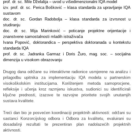
prof. dr. sc. Mile Dželalija – uvod u višedimenzionalni IQA model
izv. prof. dr. sc. Perica Bošković – klasa standarda za upravljanje IQA
sustavom
doc. dr. sc. Gordan Radobolja – klasa standarda za izvrsnost u
studiranju
doc. dr. sc. Mija Marinković – poticanje projektne orijentacije i
znanstvene samostalnosti mladih istraživača
Ivana Popović, doktorandica – perspektiva doktoranada u kontekstu
standarda IQA
prof. dr. sc. Jadranka Garmaz i Doris Žuro, mag. soc. – socijalna
dimenzija u visokom obrazovanju
Drugog dana održane su interaktivne radionice usmjerene na analizu i
prilagodbu upitnika za implementaciju IQA modela u partnerskim
visokoškolskim institucijama. Korištenjem metoda samoprocjene,
refleksije i učenja kroz razmjenu iskustva, sudionici su identificirali
ključne prednosti, izazove te razvojne prioritete svojih unutarnjih
sustava kvalitete.
Treći dan bio je posvećen koordinaciji projektnih aktivnosti: održani su
sastanci Konzorcijskog odbora i Odbora za kvalitetu, evaluirani su
dosadašnji rezultati te prezentiran plan nadolazećih projektnih
aktivnosti.