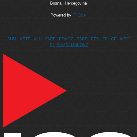
Bosna i Hercegovina
Powered by
IT Odjel
SUM
APTF
ALU
FARF
FPMOZ
FSRE
FZS
FF
GF
MEF
PF
*RAZNI LINKOVI*