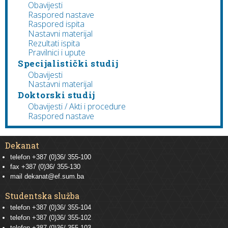
Obavijesti
Raspored nastave
Raspored ispita
Nastavni materijal
Rezultati ispita
Pravilnici i upute
Specijalistički studij
Obavijesti
Nastavni materijal
Doktorski studij
Obavijesti / Akti i procedure
Raspored nastave
Dekanat
telefon +387 (0)36/ 355-100
fax +387 (0)36/ 355-130
mail
dekanat@ef.sum.ba
Studentska služba
telefon
+387 (0)36/ 355-104
telefon
+387 (0)36/ 355-102
telefon
+387 (0)36/ 355-103