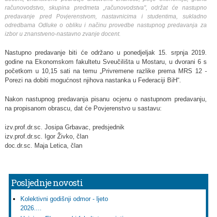
računovodstvo, skupina predmeta „računovodstva", održat će nastupno
predavanje pred Povjerenstvom, nastavnicima i studentima, sukladno
odredbama Odluke o obliku i načinu provedbe nastupnog predavanja za
izbor u znanstveno-nastavno zvanje docent.
Nastupno predavanje biti će održano u ponedjeljak 15. srpnja 2019.
godine na Ekonomskom fakultetu Sveučilišta u Mostaru, u dvorani 6 s
početkom u 10,15 sati na temu „Privremene razlike prema MRS 12 -
Porezi na dobiti mogućnost njihova nastanka u Federaciji BiH“.
Nakon nastupnog predavanja pisanu ocjenu o nastupnom predavanju,
na propisanom obrascu, dat će Povjerenstvo u sastavu:
izv.prof.dr.sc. Josipa Grbavac, predsjednik
izv.prof.dr.sc. Igor Živko, član
doc.dr.sc. Maja Letica, član
Posljednje novosti
Kolektivni godišnji odmor - ljeto
2026....