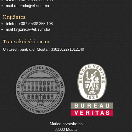
mail
referada@ef.sum.ba
Knjižnica
telefon +387 (0)36/ 355-108
mail
knjiznica@ef.sum.ba
Transakcijski račun:
UniCredit bank d.d. Mostar: 3381302271312140
Matice hrvatske bb
88000 Mostar