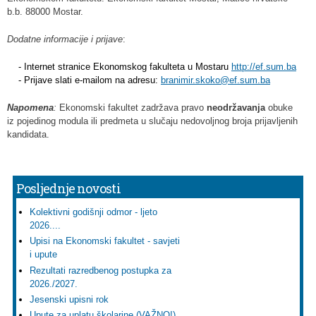
b.b. 88000 Mostar.
Dodatne informacije i prijave
:
    - Internet stranice Ekonomskog fakulteta u Mostaru 
    - Prijave slati e-mailom na adresu: 
branimir.skoko@ef.sum.ba
Napomena
:
Ekonomski fakultet zadržava pravo
neodr
ž
avanja
obuke
iz pojedinog modula ili predmeta u slučaju nedovoljnog broja prijavljenih
kandidata.
Posljednje novosti
Kolektivni godišnji odmor - ljeto
2026....
Upisi na Ekonomski fakultet - savjeti
i upute
Rezultati razredbenog postupka za
2026./2027.
Jesenski upisni rok
Upute za uplatu školarine (VAŽNO!)