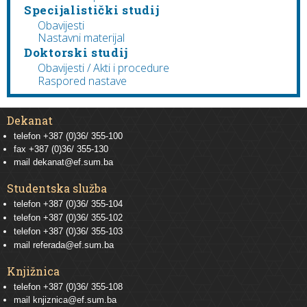
Specijalistički studij
Obavijesti
Nastavni materijal
Doktorski studij
Obavijesti / Akti i procedure
Raspored nastave
Dekanat
telefon +387 (0)36/ 355-100
fax +387 (0)36/ 355-130
mail
dekanat@ef.sum.ba
Studentska služba
telefon
+387 (0)36/ 355-104
telefon
+387 (0)36/ 355-102
telefon
+387 (0)36/ 355-103
mail
referada@ef.sum.ba
Knjižnica
telefon +387 (0)36/ 355-108
mail
knjiznica@ef.sum.ba