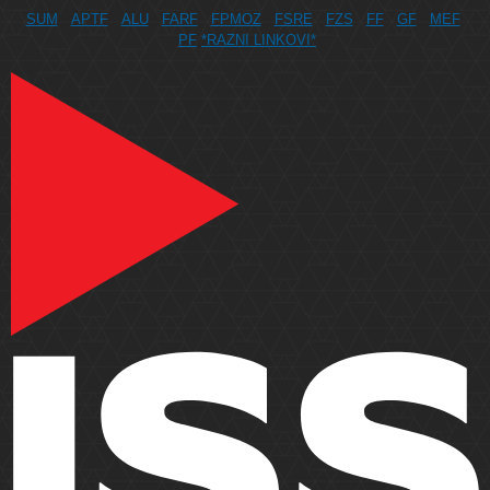
SUM
APTF
ALU
FARF
FPMOZ
FSRE
FZS
FF
GF
MEF
PF
*RAZNI LINKOVI*