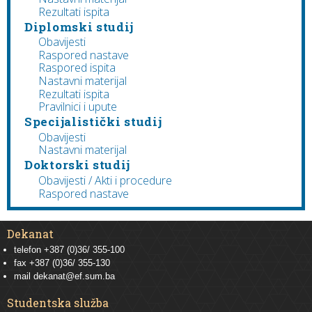
Rezultati ispita
Diplomski studij
Obavijesti
Raspored nastave
Raspored ispita
Nastavni materijal
Rezultati ispita
Pravilnici i upute
Specijalistički studij
Obavijesti
Nastavni materijal
Doktorski studij
Obavijesti / Akti i procedure
Raspored nastave
Dekanat
telefon +387 (0)36/ 355-100
fax +387 (0)36/ 355-130
mail
dekanat@ef.sum.ba
Studentska služba