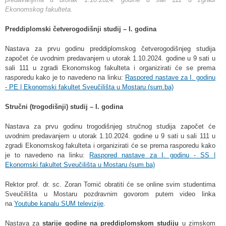
Ekonomskog fakulteta.
Preddiplomski četverogodišnji studij – I. godina
Nastava za prvu godinu preddiplomskog četverogodišnjeg studija
započet će uvodnim predavanjem u
utorak 1.10.2024.
godine u 9 sati u
sali 111 u zgradi Ekonomskog fakulteta i organizirati će se prema
rasporedu kako je to navedeno na linku:
Raspored nastave za I. godinu
- PE | Ekonomski fakultet Sveučilišta u Mostaru (sum.ba)
Stručni (trogodišnji) studij – I. godina
Nastava za prvu godinu trogodišnjeg stručnog studija započet će
uvodnim predavanjem u
utorak 1.10.2024.
godine u 9 sati u sali 111 u
zgradi Ekonomskog fakulteta i organizirati će se prema rasporedu kako
je to navedeno na linku:
Raspored nastave za I. godinu - SS |
Ekonomski fakultet Sveučilišta u Mostaru (sum.ba)
Rektor prof. dr. sc. Zoran Tomić obratiti će se online svim studentima
Sveučilišta u Mostaru pozdravnim govorom putem video linka
na
Youtube kanalu SUM televizije
.
Nastava za
starije godine na preddiplomskom studiju
u zimskom