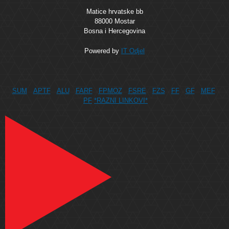
Matice hrvatske bb
88000 Mostar
Bosna i Hercegovina
Powered by
IT Odjel
SUM
APTF
ALU
FARF
FPMOZ
FSRE
FZS
FF
GF
MEF
PF
*RAZNI LINKOVI*