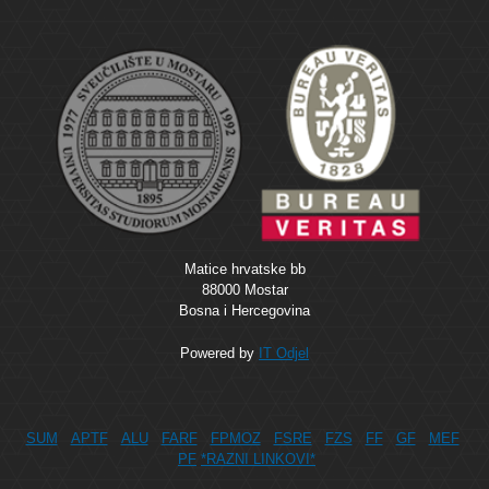
Matice hrvatske bb
88000 Mostar
Bosna i Hercegovina
Powered by
IT Odjel
SUM
APTF
ALU
FARF
FPMOZ
FSRE
FZS
FF
GF
MEF
PF
*RAZNI LINKOVI*