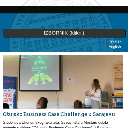
Skoči
na
glavni
sadržaj
IZBORNIK (klikni)
Hrvatski
English
Vi ste ovdje
Ožujsko Business Case Challenge u Sarajevu
Studentica Ekonomskog fakulteta, Sveučilišta u Mostaru dobila
nagradu u sklopu "Ožujsko Business Case Challenge" u Sarajevu