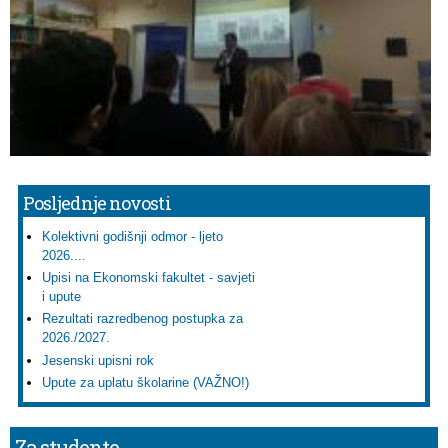
Posljednje novosti
Kolektivni godišnji odmor - ljeto
2026....
Upisi na Ekonomski fakultet - savjeti
i upute
Rezultati razredbenog postupka za
2026./2027.
Jesenski upisni rok
Upute za uplatu školarine (VAŽNO!)
Za studente