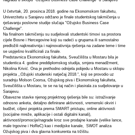
U četvrtak, 20. prosinca 2018. godine na Ekonomskom fakultetu,
Univerzitetu u Sarajevu održano je finale studentskog takmičenja u
rješavanju poslovne studije slučaja "Ožujsko Business Case
Challenge".
Na finalnom takmičenju su sudjelovali studentski timovi sa prostora
cijele Bosne i Hercegovine koji su radeći u grupama ili samostalno
predložili najkreativnija i najinovativnija rješenja na zadane teme i time
se uspješno kvalificirali za finale.
Predstavnica Ekonomskog fakulteta, Sveučilišta u Mostaru bila je
studentica 4. godine preddiplomskog studija, smjera menadžment,
Nikolina Krivić. Ona je prethodno odnijela pobjedu u Mostaru u sklopu
projekta ,,Ožujski studenski natječaj 2018.“, koji se provodio uz
suradnju Molson Coorsa, Ožujskog piva i Ekonomskog fakulteta,
Sveučilišta u Mostaru, te se na taj način i plasirala za sudjelovanje u
Sarajevu.
Obavezne stavke njenog projektnog rješenja bile su: istraživanje
odnosno anketa, detaljno definirane aktivnosti, vremenski okviri i
budžet, ciljevi projekta prema SMART pristupu, online aktivnosti
(socijalne mreže, aplikacije i ostali digitalni kanali),
aktivnosti/promocije/nagrade kroz sve prodajne kanale (velike lance,
male trgovine i HoReC) kao i medijske kanale, SWOT analiza
Ožujskog piva i dva glavna konkurenta na tržištu.