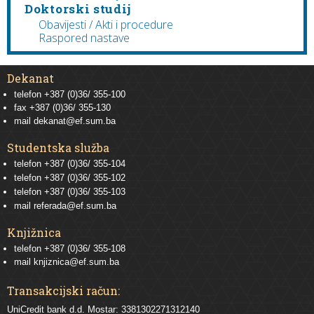
Doktorski studij
Obavijesti / Akti i procedure
Raspored nastave
Dekanat
telefon +387 (0)36/ 355-100
fax +387 (0)36/ 355-130
mail
dekanat@ef.sum.ba
Studentska služba
telefon
+387 (0)36/ 355-104
telefon
+387 (0)36/ 355-102
telefon
+387 (0)36/ 355-103
mail
referada@ef.sum.ba
Knjižnica
telefon +387 (0)36/ 355-108
mail
knjiznica@ef.sum.ba
Transakcijski račun:
UniCredit bank d.d. Mostar: 3381302271312140