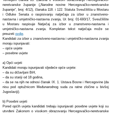
neretvanske županije („Narodne novine Hercegovačko-neretvanske
županije“, broj: 4/12), članaka 118. i 122. Statuta Sveučilišta u Mostaru
i Odluke Senata o raspisivanju natječaja za izbor u znanstveno-
nastavna i umjetničko-nastavna zvanja, Ur. broj: 01-693/17, Sveučilište
u Mostaru raspisuje Natječaj za izbor u znanstveno-nastavna i
umjetničko-nastavna zvanja. Kompletan tekst natječaja može se
preuzeti
ovdje
.
Kandidati za izbor u znanstveno-nastavna i umjetničko-nastavna zvanja
moraju ispunjavati:
– opće uvjete
– posebne uvjete
a) Opći uvjeti
Kandidati moraju ispunjavati sljedeće opće uvjete:
– da su državljani BiH,
– da su stariji od 18 godina,
– da se na njih ne odnosi članak IX. 1. Ustava Bosne i Hercegovine (da
nisu pod optužnicom Međunarodnog suda za ratne zločine u bivšoj
Jugoslaviji).
b) Posebni uvjeti
Pored općih uvjeta kandidati trebaju ispunjavati posebne uvjete koji su
utvrđeni Zakonom o visokom obrazovanju Hercegovačko-neretvanske