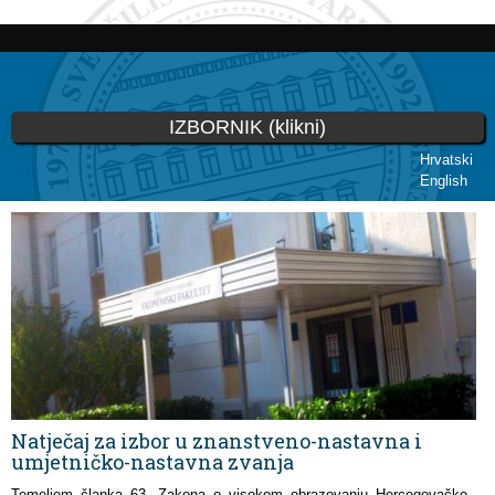
Skoči
na
glavni
sadržaj
IZBORNIK (klikni)
Hrvatski
English
Vi ste ovdje
Natječaj za izbor u znanstveno-nastavna i
umjetničko-nastavna zvanja
Temeljem članka 63. Zakona o visokom obrazovanju Hercegovačko-