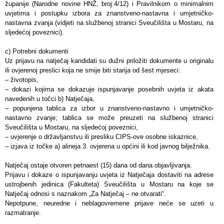
županije (Narodne novine HNŽ, broj:4/12) i Pravilnikom o minimalnim
uvjetima i postupku izbora za znanstveno-nastavna i umjetničko-
nastavna zvanja (vidjeti na službenoj stranici Sveučilišta u Mostaru, na
sljedećoj poveznici).
c) Potrebni dokumenti
Uz prijavu na natječaj kandidati su dužni priložiti dokumente u originalu
ili ovjerenoj preslici koja ne smije biti starija od šest mjeseci:
– životopis,
– dokazi kojima se dokazuje ispunjavanje posebnih uvjeta iz akata
navedenih u točci b) Natječaja,
– popunjena tablica za izbor u znanstveno-nastavno i umjetničko-
nastavno zvanje; tablica se može preuzeti na službenoj stranici
Sveučilišta u Mostaru, na sljedećoj poveznici,
– uvjerenje o državljanstvu ili presliku CIPS-ove osobne iskaznice,
– izjava iz točke a) alineja 3. ovjerena u općini ili kod javnog bilježnika.
Natječaj ostaje otvoren petnaest (15) dana od dana objavljivanja.
Prijavu i dokaze o ispunjavanju uvjeta iz Natječaja dostaviti na adrese
ustrojbenih jedinica (Fakulteta) Sveučilišta u Mostaru na koje se
Natječaj odnosi s naznakom „Za Natječaj – ne otvarati“.
Nepotpune, neuredne i neblagovremene prijave neće se uzeti u
razmatranje.