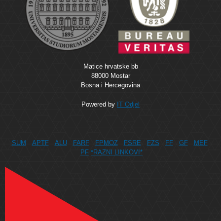
Matice hrvatske bb
88000 Mostar
Bosna i Hercegovina
Powered by
IT Odjel
SUM
APTF
ALU
FARF
FPMOZ
FSRE
FZS
FF
GF
MEF
PF
*RAZNI LINKOVI*