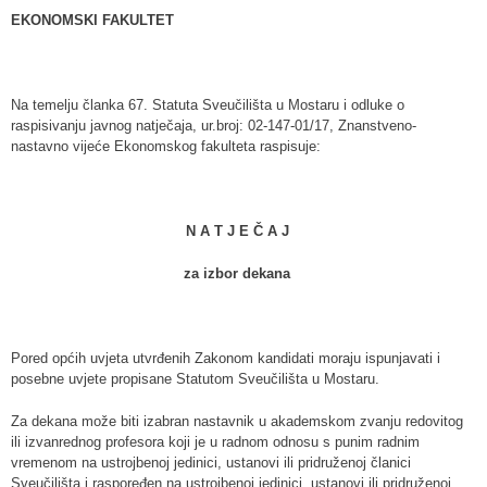
EKONOMSKI FAKULTET
Na temelju članka 67. Statuta Sveučilišta u Mostaru i odluke o
raspisivanju javnog natječaja, ur.broj: 02-147-01/17, Znanstveno-
nastavno vijeće Ekonomskog fakulteta raspisuje:
N A T J E Č A J
za izbor dekana
Pored općih uvjeta utvrđenih Zakonom kandidati moraju ispunjavati i
posebne uvjete propisane Statutom Sveučilišta u Mostaru.
Za dekana može biti izabran nastavnik u akademskom zvanju redovitog
ili izvanrednog profesora koji je u radnom odnosu s punim radnim
vremenom na ustrojbenoj jedinici, ustanovi ili pridruženoj članici
Sveučilišta i raspoređen na ustrojbenoj jedinici, ustanovi ili pridruženoj