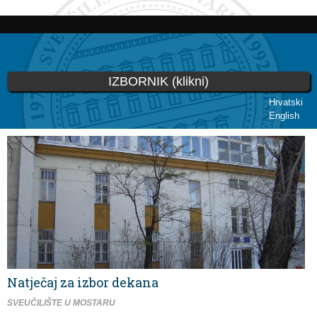
Skoči
na
glavni
sadržaj
IZBORNIK (klikni)
Hrvatski
English
Vi ste ovdje
Natječaj za izbor dekana
SVEUČILIŠTE U MOSTARU