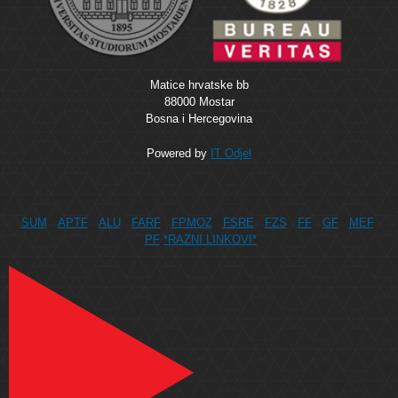
Matice hrvatske bb
88000 Mostar
Bosna i Hercegovina
Powered by
IT Odjel
SUM
APTF
ALU
FARF
FPMOZ
FSRE
FZS
FF
GF
MEF
PF
*RAZNI LINKOVI*