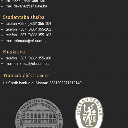
fax +387 (0)36/ 355-130
mail
dekanat@ef.sum.ba
Studentska služba
telefon
+387 (0)36/ 355-104
telefon
+387 (0)36/ 355-102
telefon
+387 (0)36/ 355-103
mail
referada@ef.sum.ba
Knjižnica
telefon +387 (0)36/ 355-108
mail
knjiznica@ef.sum.ba
Transakcijski račun:
UniCredit bank d.d. Mostar: 3381302271312140