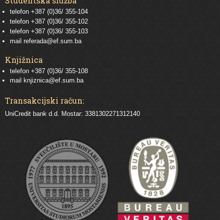
Studentska služba
telefon
+387 (0)36/ 355-104
telefon
+387 (0)36/ 355-102
telefon
+387 (0)36/ 355-103
mail
referada@ef.sum.ba
Knjižnica
telefon +387 (0)36/ 355-108
mail
knjiznica@ef.sum.ba
Transakcijski račun:
UniCredit bank d.d. Mostar: 3381302271312140