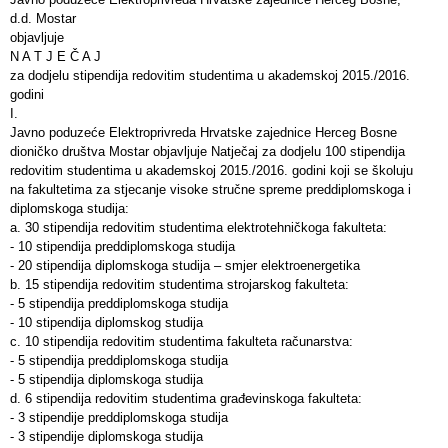
d.d. Mostar
objavljuje
N A T J E Č A J
za dodjelu stipendija redovitim studentima u akademskoj 2015./2016.
godini
I.
Javno poduzeće Elektroprivreda Hrvatske zajednice Herceg Bosne
dioničko društva Mostar objavljuje Natječaj za dodjelu 100 stipendija
redovitim studentima u akademskoj 2015./2016. godini koji se školuju
na fakultetima za stjecanje visoke stručne spreme preddiplomskoga i
diplomskoga studija:
a. 30 stipendija redovitim studentima elektrotehničkoga fakulteta:
- 10 stipendija preddiplomskoga studija
- 20 stipendija diplomskoga studija – smjer elektroenergetika
b. 15 stipendija redovitim studentima strojarskog fakulteta:
- 5 stipendija preddiplomskoga studija
- 10 stipendija diplomskog studija
c. 10 stipendija redovitim studentima fakulteta računarstva:
- 5 stipendija preddiplomskoga studija
- 5 stipendija diplomskoga studija
d. 6 stipendija redovitim studentima građevinskoga fakulteta:
- 3 stipendije preddiplomskoga studija
- 3 stipendije diplomskoga studija