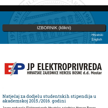
Skoči
na
glavni
sadržaj
IZBORNIK (klikni)
Hrvatski
English
Vi ste ovdje
Natječaj za dodjelu studentskih stipendija u
akademskoj 2015./2016. godini
Javno poduzeće Elektroprivreda Hrvatske zajednice Herceg Bosne,