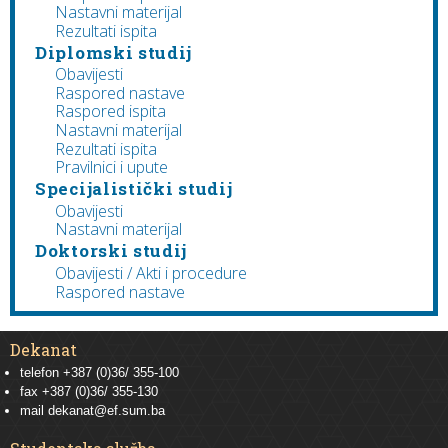
Nastavni materijal
Rezultati ispita
Diplomski studij
Obavijesti
Raspored nastave
Raspored ispita
Nastavni materijal
Rezultati ispita
Pravilnici i upute
Specijalistički studij
Obavijesti
Nastavni materijal
Doktorski studij
Obavijesti / Akti i procedure
Raspored nastave
Dekanat
telefon +387 (0)36/ 355-100
fax +387 (0)36/ 355-130
mail
dekanat@ef.sum.ba