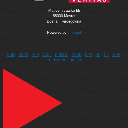
Matice hrvatske bb
88000 Mostar
Bosna i Hercegovina
Powered by
IT Odjel
SUM
APTF
ALU
FARF
FPMOZ
FSRE
FZS
FF
GF
MEF
PF
*RAZNI LINKOVI*