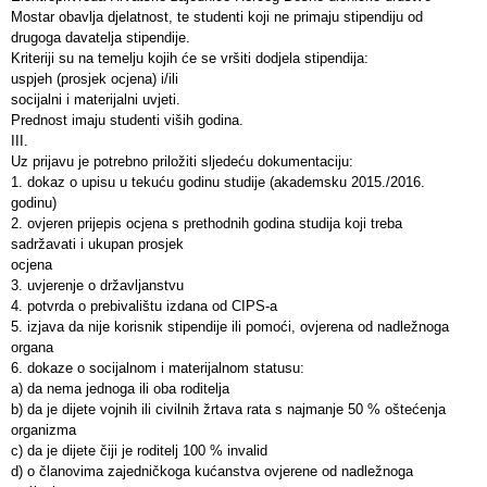
Mostar obavlja djelatnost, te studenti koji ne primaju stipendiju od
drugoga davatelja stipendije.
Kriteriji su na temelju kojih će se vršiti dodjela stipendija:
uspjeh (prosjek ocjena) i/ili
socijalni i materijalni uvjeti.
Prednost imaju studenti viših godina.
III.
Uz prijavu je potrebno priložiti sljedeću dokumentaciju:
1. dokaz o upisu u tekuću godinu studije (akademsku 2015./2016.
godinu)
2. ovjeren prijepis ocjena s prethodnih godina studija koji treba
sadržavati i ukupan prosjek
ocjena
3. uvjerenje o državljanstvu
4. potvrda o prebivalištu izdana od CIPS-a
5. izjava da nije korisnik stipendije ili pomoći, ovjerena od nadležnoga
organa
6. dokaze o socijalnom i materijalnom statusu:
a) da nema jednoga ili oba roditelja
b) da je dijete vojnih ili civilnih žrtava rata s najmanje 50 % oštećenja
organizma
c) da je dijete čiji je roditelj 100 % invalid
d) o članovima zajedničkoga kućanstva ovjerene od nadležnoga