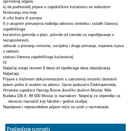
općinskog organa.
e) da podnositelj prijave u zajedničkom kućanstvu na redovitom
školovanju ima troje
ili više braće ili sestara
f) o ukupnim primanjima roditelja odnosno skrbnika i ostalih članova
zajedničkoga
kućanstva (potvrda o plaći, potvrda od zavoda za zapošljavanje o
nezaposlenosti,
odrezak o primanju mirovine, socijalna i druga primanja, ovjerena izjava
o radnom
statusu članova zajedničkoga kućanstva).
IV.
Natječaj ostaje otvoren 8 dana od sljedećega dana objavljivanja
Natječaja.
Prijave s traženom dokumentacijom u zatvorenoj omotnici dostaviti
putem pošte ili osobno na adresu: Javno poduzeće Elektroprivreda
Hrvatske zajednice Herceg Bosne dioničko društvo Mostar, Mile
Budaka 106 A, 88 000 Mostar (s naznakom: Natječaj za stipendije za
… obvezno naznačiti koji fakultet i godina studija).
Nepotpune i nepravodobne prijave neće se uzeti u razmatranje.
Posljednje novosti