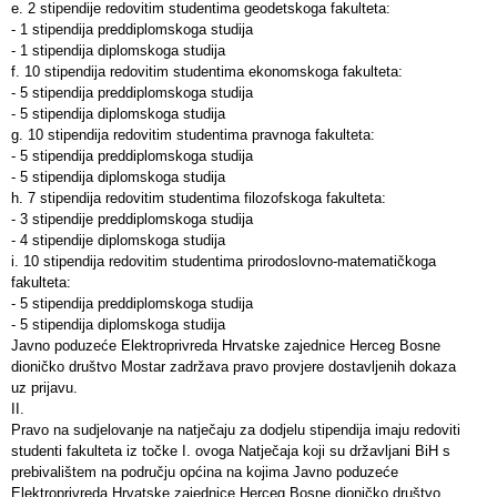
e. 2 stipendije redovitim studentima geodetskoga fakulteta:
- 1 stipendija preddiplomskoga studija
- 1 stipendija diplomskoga studija
f. 10 stipendija redovitim studentima ekonomskoga fakulteta:
- 5 stipendija preddiplomskoga studija
- 5 stipendija diplomskoga studija
g. 10 stipendija redovitim studentima pravnoga fakulteta:
- 5 stipendija preddiplomskoga studija
- 5 stipendija diplomskoga studija
h. 7 stipendija redovitim studentima filozofskoga fakulteta:
- 3 stipendije preddiplomskoga studija
- 4 stipendije diplomskoga studija
i. 10 stipendija redovitim studentima prirodoslovno-matematičkoga
fakulteta:
- 5 stipendija preddiplomskoga studija
- 5 stipendija diplomskoga studija
Javno poduzeće Elektroprivreda Hrvatske zajednice Herceg Bosne
dioničko društvo Mostar zadržava pravo provjere dostavljenih dokaza
uz prijavu.
II.
Pravo na sudjelovanje na natječaju za dodjelu stipendija imaju redoviti
studenti fakulteta iz točke I. ovoga Natječaja koji su državljani BiH s
prebivalištem na području općina na kojima Javno poduzeće
Elektroprivreda Hrvatske zajednice Herceg Bosne dioničko društvo