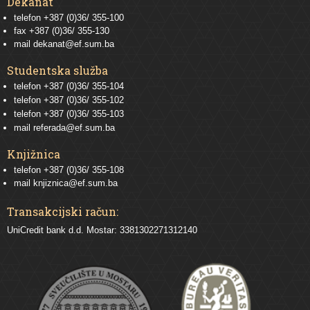
Dekanat
telefon +387 (0)36/ 355-100
fax +387 (0)36/ 355-130
mail
dekanat@ef.sum.ba
Studentska služba
telefon
+387 (0)36/ 355-104
telefon
+387 (0)36/ 355-102
telefon
+387 (0)36/ 355-103
mail
referada@ef.sum.ba
Knjižnica
telefon +387 (0)36/ 355-108
mail
knjiznica@ef.sum.ba
Transakcijski račun:
UniCredit bank d.d. Mostar: 3381302271312140