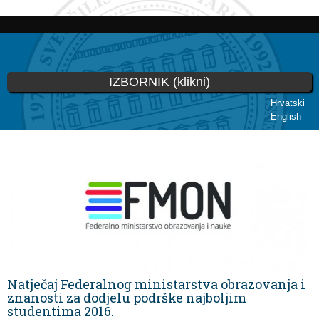
Skoči
na
glavni
sadržaj
IZBORNIK (klikni)
Hrvatski
English
Vi ste ovdje
Natječaj Federalnog ministarstva obrazovanja i
znanosti za dodjelu podrške najboljim
studentima 2016.