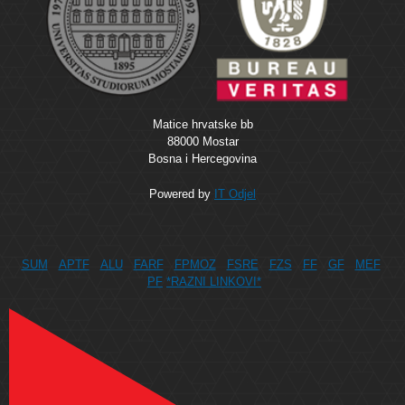
Matice hrvatske bb
88000 Mostar
Bosna i Hercegovina
Powered by
IT Odjel
SUM
APTF
ALU
FARF
FPMOZ
FSRE
FZS
FF
GF
MEF
PF
*RAZNI LINKOVI*