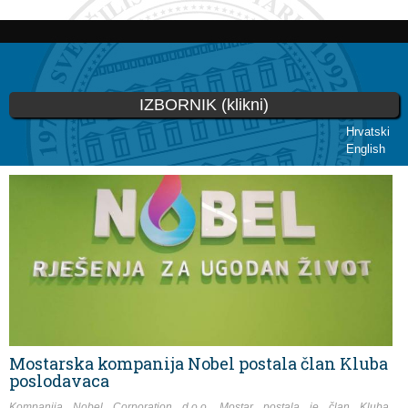
Skoči
na
glavni
sadržaj
IZBORNIK (klikni)
Hrvatski
English
Vi ste ovdje
Mostarska kompanija Nobel postala član Kluba
poslodavaca
Kompanija Nobel Corporation d.o.o. Mostar postala je član Kluba