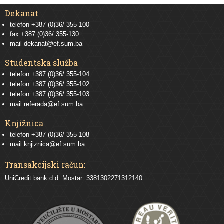
Dekanat
telefon +387 (0)36/ 355-100
fax +387 (0)36/ 355-130
mail
dekanat@ef.sum.ba
Studentska služba
telefon
+387 (0)36/ 355-104
telefon
+387 (0)36/ 355-102
telefon
+387 (0)36/ 355-103
mail
referada@ef.sum.ba
Knjižnica
telefon +387 (0)36/ 355-108
mail
knjiznica@ef.sum.ba
Transakcijski račun:
UniCredit bank d.d. Mostar: 3381302271312140