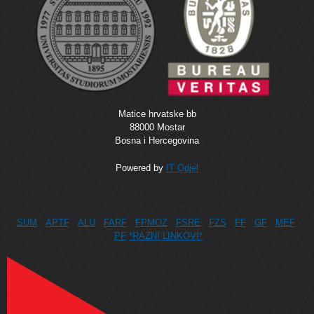
Matice hrvatske bb
88000 Mostar
Bosna i Hercegovina
Powered by
IT Odjel
SUM
APTF
ALU
FARF
FPMOZ
FSRE
FZS
FF
GF
MEF
PF
*RAZNI LINKOVI*