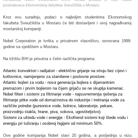
poslodavaca Ekonomskog fakulteta Sveučilišta u Mostaru.
Kroz ovu suradnju, podaci o najboljim studentima Ekonomskog
fakulteta Sveučilišta u Mostaru će biti dostavljeni i ovoj nagrađivanoj
mostarskoj kompaniji.
Nobel Corporation je tvrtka u privatnom vlasništvu, osnovana 1999.
godine sa sjedištem u Mostaru.
Na tržištu BIH je prisutna s četiri različita programa:
Atlantic konvektori i radijatori - električno grijanje na struju bez cijevi i
kotlovnice, namijenjeno za stambene i poslovne prostore.
Atlantic bojleri za vodu - nova generacija bojlera s dijamantnim
premazom i prvim bojlerom na čijem grijaču se ne skuplja kamenac.
Nobel filteri i sistemi za filtriranje vode - najsuvremenija rješenja za
filtriranje pitke vode od domaćinstva do industrije i tretiranja vode za
različite potrebe (punionice vode, bolnice, laboratorije, pekare,
proizvodnju stakla, hrane, piva, sokova, ugostiteljstvo).
Sistemi za uštedu vode i energije - Ekofriend sistemi koji štede vodu i
energiju pri tuširanju i osobnoj higijeni od minimum 50%.
Ove godine kompanija Nobel slavi 20 godina, a posljednja u nizu