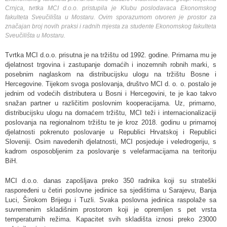
Crnjca, tvrtka MCI d.o.o. pristupila je Klubu poslodavaca Ekonomskog
fakulteta Sveučilišta u Mostaru. Ovim sporazumom otvoren je prostor za
značajan broj novih praksi i radnih mjesta za studente Ekonomskog fakulteta
Sveučilišta u Mostaru.
Tvrtka MCI d.o.o. prisutna je na tržištu od 1992. godine. Primarna mu je
djelatnost trgovina i zastupanje domaćih i inozemnih robnih marki, s
posebnim naglaskom na distribucijsku ulogu na tržištu Bosne i
Hercegovine. Tijekom svoga poslovanja, društvo MCI d. o. o. postalo je
jednim od vodećih distributera u Bosni i Hercegovini, te je kao takvo
snažan partner u različitim poslovnim kooperacijama. Uz, primarno,
distribucijsku ulogu na domaćem tržištu, MCI teži i internacionalizaciji
poslovanja na regionalnom tržištu te je kroz 2018. godinu u primarnoj
djelatnosti pokrenuto poslovanje u Republici Hrvatskoj i Republici
Sloveniji. Osim navedenih djelatnosti, MCI posjeduje i veledrogeriju, s
kadrom osposobljenim za poslovanje s velefarmacijama na teritoriju
BiH.
MCI d.o.o. danas zapošljava preko 350 radnika koji su strateški
raspoređeni u četiri poslovne jedinice sa sjedištima u Sarajevu, Banja
Luci, Širokom Brijegu i Tuzli. Svaka poslovna jedinica raspolaže sa
suvremenim skladišnim prostorom koji je opremljen s pet vrsta
temperaturnih režima. Kapacitet svih skladišta iznosi preko 23000