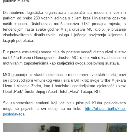
paletnih mjesta.
Distributivno logistička organizacija raspolaže sa modernim voznim
parkom od preko 230 voznih jedinica s ciljem brze i kvalitetne opskrbe
naših kupaca. Distributivna mreža pokriva 7152 prodajna mjesta, s
tendencijom rasta svake godine Misija društva MCI d.o.o. je pružanje
visokokvalitetnih distributivnih usluga i jačanje povjerenja klijenata i
krajnjih potrošača.
Put prema ostvarenju svoga cilja da postane vodeći distributivni sustav
na tržištu Bosne i Hercegovine, društvo MCI d.o.o. vidi u kvalificiranim i
motiviranim zaposlenicima kao kralježnici ovoga poslovnog sustava.
MCI grupacija uz vlastitu distribuciju renomiranih svjetskih marki, bavi
se i proizvodnjom vrhunskog vina i sira u BiH kroz svoje tvrtke Mljekara
Livno i Vinarija Zadro, kao i hotelsko-ugostiteljskom djelatnošću kroz
Hotel „Park“ Široki Brijeg i Apart Hotel „Flora“ Tučepi, RH.
Svi zainteresirani studenti koji još nisu pristupili Klubu poslodavaca
mogu se prijaviti, a svi detalji su na linku:
http://ef.sum.ba/hr/klub-
poslodavaca