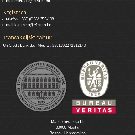
mail
referada@ef.sum.ba
Knjižnica
telefon +387 (0)36/ 355-108
mail
knjiznica@ef.sum.ba
Transakcijski račun:
UniCredit bank d.d. Mostar: 3381302271312140
Matice hrvatske bb
88000 Mostar
Bosna i Hercegovina