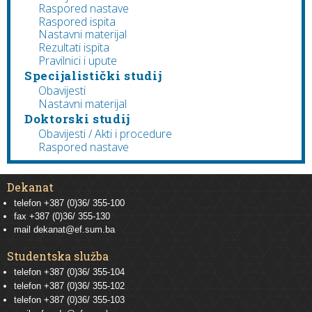
Raspored nastave
Raspored ispita
Nastavni materijal
Rezultati ispita
Pravilnici i upute
Specijalistički studij
Obavijesti
Nastavni materijal
Doktorski studij
Obavijesti / Akti i procedure
Raspored nastave
Dekanat
telefon +387 (0)36/ 355-100
fax +387 (0)36/ 355-130
mail
dekanat@ef.sum.ba
Studentska služba
telefon
+387 (0)36/ 355-104
telefon
+387 (0)36/ 355-102
telefon
+387 (0)36/ 355-103