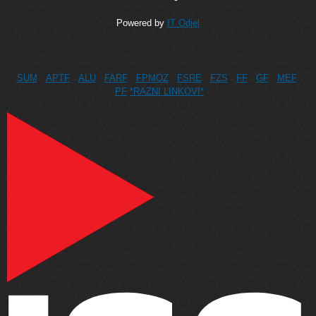
Powered by
IT Odjel
SUM
APTF
ALU
FARF
FPMOZ
FSRE
FZS
FF
GF
MEF
PF
*RAZNI LINKOVI*