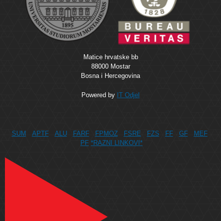
Matice hrvatske bb
88000 Mostar
Bosna i Hercegovina
Powered by
IT Odjel
SUM
APTF
ALU
FARF
FPMOZ
FSRE
FZS
FF
GF
MEF
PF
*RAZNI LINKOVI*