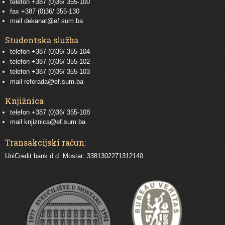
telefon +387 (0)36/ 355-100
fax +387 (0)36/ 355-130
mail
dekanat@ef.sum.ba
Studentska služba
telefon
+387 (0)36/ 355-104
telefon
+387 (0)36/ 355-102
telefon
+387 (0)36/ 355-103
mail
referada@ef.sum.ba
Knjižnica
telefon +387 (0)36/ 355-108
mail
knjiznica@ef.sum.ba
Transakcijski račun:
UniCredit bank d.d. Mostar: 3381302271312140