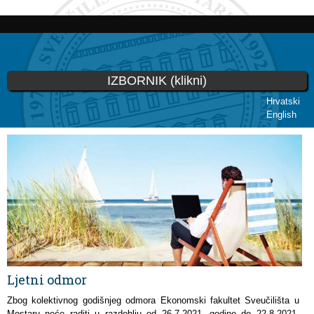
Skoči
na
glavni
sadržaj
IZBORNIK (klikni)
Hrvatski
English
Vi ste ovdje
Ljetni odmor
Zbog kolektivnog godišnjeg odmora Ekonomski fakultet Sveučilišta u
Mostaru neće raditi u razdoblju
od 26.7.2021. godine do 22.8.2021.