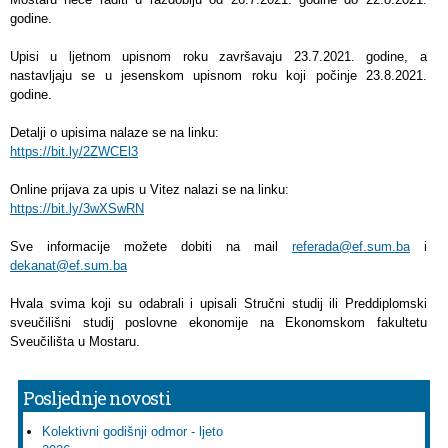
godine.
Upisi u ljetnom upisnom roku završavaju 23.7.2021. godine, a
nastavljaju se u jesenskom upisnom roku koji počinje 23.8.2021.
godine.
Detalji o upisima nalaze se na linku:
https://bit.ly/2ZWCEl3
Online prijava za upis u Vitez nalazi se na linku:
https://bit.ly/3wXSwRN
Sve informacije možete dobiti na mail
referada@ef.sum.ba
i
dekanat@ef.sum.ba
Hvala svima koji su odabrali i upisali Stručni studij ili Preddiplomski
sveučilišni studij poslovne ekonomije na Ekonomskom fakultetu
Sveučilišta u Mostaru.
Posljednje novosti
Kolektivni godišnji odmor - ljeto