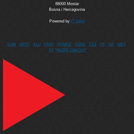
88000 Mostar
Bosna i Hercegovina
Powered by
IT Odjel
SUM
APTF
ALU
FARF
FPMOZ
FSRE
FZS
FF
GF
MEF
PF
*RAZNI LINKOVI*