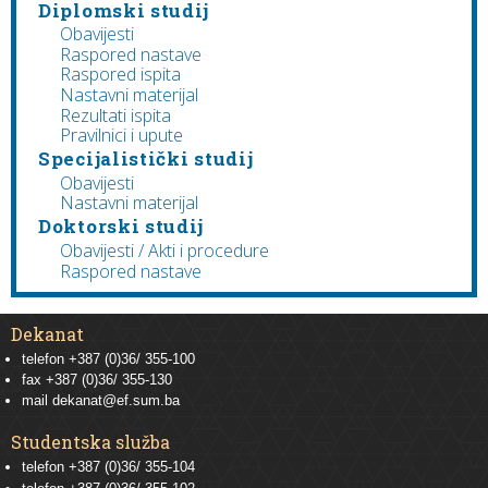
Diplomski studij
Obavijesti
Raspored nastave
Raspored ispita
Nastavni materijal
Rezultati ispita
Pravilnici i upute
Specijalistički studij
Obavijesti
Nastavni materijal
Doktorski studij
Obavijesti / Akti i procedure
Raspored nastave
Dekanat
telefon +387 (0)36/ 355-100
fax +387 (0)36/ 355-130
mail
dekanat@ef.sum.ba
Studentska služba
telefon
+387 (0)36/ 355-104