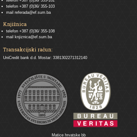
telefon
+387 (0)36/ 355-102
telefon
+387 (0)36/ 355-103
mail
referada@ef.sum.ba
Knjižnica
telefon +387 (0)36/ 355-108
mail
knjiznica@ef.sum.ba
Transakcijski račun:
UniCredit bank d.d. Mostar: 3381302271312140
Matice hrvatske bb