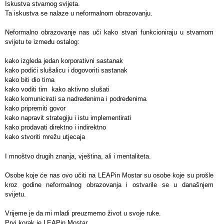
Iskustva stvarnog svijeta.
Ta iskustva se nalaze u neformalnom obrazovanju.
Neformalno obrazovanje nas uči kako stvari funkcioniraju u stvarnom
svijetu te između
ostalog:
kako izgleda jedan korporativni sastanak
kako podići slušalicu i dogovoriti sastanak
kako biti dio tima
kako voditi tim kako aktivno slušati
kako komunicirati sa nadređenima i podređenima
kako pripremiti govor
kako napravit strategiju i istu implementirati
kako prodavati direktno i indirektno
kako stvoriti mrežu utjecaja
I mnoštvo drugih znanja, vještina, ali i mentaliteta.
Osobe koje će nas ovo učiti na LEAPin Mostar su osobe koje su prošle
kroz godine
neformalnog obrazovanja i ostvarile se u današnjem
svijetu.
Vrijeme je da mi mladi preuzmemo život u svoje ruke.
Prvi korak je LEAPin Mostar