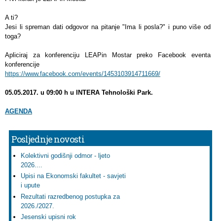
A ti?
Jesi li spreman dati odgovor na pitanje "Ima li posla?" i puno više od
toga?
Apliciraj za konferenciju LEAPin Mostar preko Facebook eventa
konferencije
https://www.facebook.com/events/1453103914711669/
05.05.2017. u 09:00 h u INTERA Tehnološki Park.
AGENDA
Posljednje novosti
Kolektivni godišnji odmor - ljeto
2026....
Upisi na Ekonomski fakultet - savjeti
i upute
Rezultati razredbenog postupka za
2026./2027.
Jesenski upisni rok