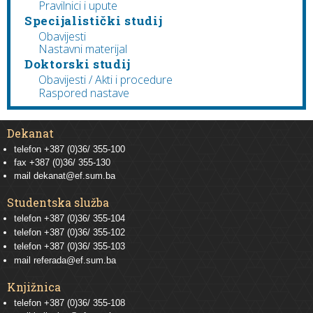
Pravilnici i upute
Specijalistički studij
Obavijesti
Nastavni materijal
Doktorski studij
Obavijesti / Akti i procedure
Raspored nastave
Dekanat
telefon +387 (0)36/ 355-100
fax +387 (0)36/ 355-130
mail
dekanat@ef.sum.ba
Studentska služba
telefon
+387 (0)36/ 355-104
telefon
+387 (0)36/ 355-102
telefon
+387 (0)36/ 355-103
mail
referada@ef.sum.ba
Knjižnica
telefon +387 (0)36/ 355-108