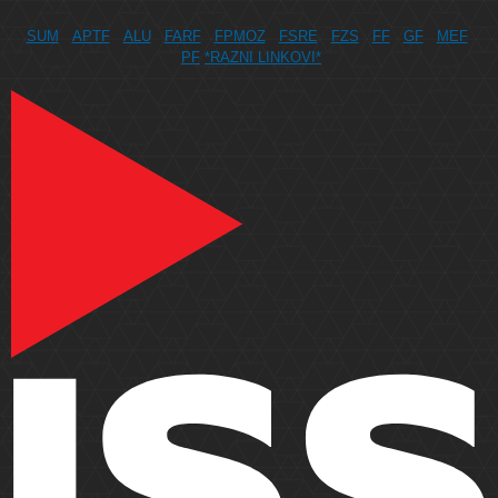
SUM
APTF
ALU
FARF
FPMOZ
FSRE
FZS
FF
GF
MEF
PF
*RAZNI LINKOVI*