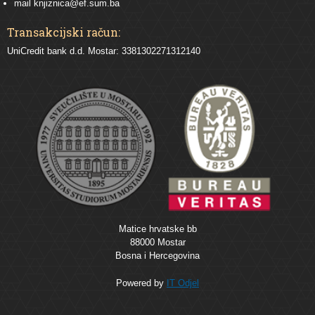
mail
knjiznica@ef.sum.ba
Transakcijski račun:
UniCredit bank d.d. Mostar: 3381302271312140
Matice hrvatske bb
88000 Mostar
Bosna i Hercegovina
Powered by
IT Odjel