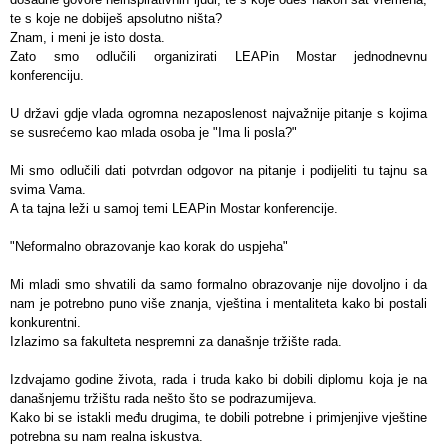
te s koje ne dobiješ apsolutno ništa?
Znam, i meni je isto dosta.
Zato smo odlučili organizirati LEAPin Mostar jednodnevnu
konferenciju.
U državi gdje vlada ogromna nezaposlenost najvažnije pitanje s kojima
se susrećemo kao mlada osoba je "Ima li posla?"
Mi smo odlučili dati potvrdan odgovor na pitanje i podijeliti tu tajnu sa
svima Vama.
A ta tajna leži u samoj temi LEAPin Mostar konferencije.
"Neformalno obrazovanje kao korak do uspjeha"
Mi mladi smo shvatili da samo formalno obrazovanje nije dovoljno i da
nam je potrebno puno
više znanja, vještina i mentaliteta kako bi postali
konkurentni.
Izlazimo sa fakulteta nespremni za današnje tržište rada.
Izdvajamo godine života, rada i truda kako bi dobili diplomu koja je na
današnjemu tržištu
rada nešto što se podrazumijeva.
Kako bi se istakli među drugima, te dobili potrebne i primjenjive vještine
potrebna su
nam realna iskustva.