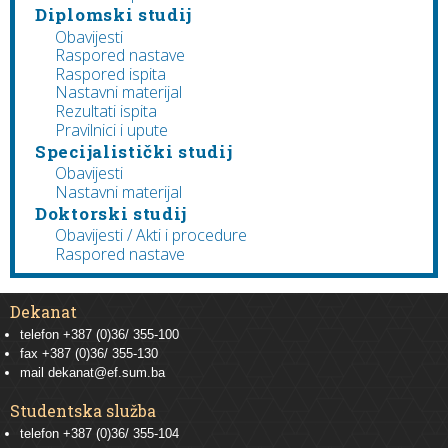
Diplomski studij
Obavijesti
Raspored nastave
Raspored ispita
Nastavni materijal
Rezultati ispita
Pravilnici i upute
Specijalistički studij
Obavijesti
Nastavni materijal
Doktorski studij
Obavijesti / Akti i procedure
Raspored nastave
Dekanat
telefon +387 (0)36/ 355-100
fax +387 (0)36/ 355-130
mail
dekanat@ef.sum.ba
Studentska služba
telefon
+387 (0)36/ 355-104