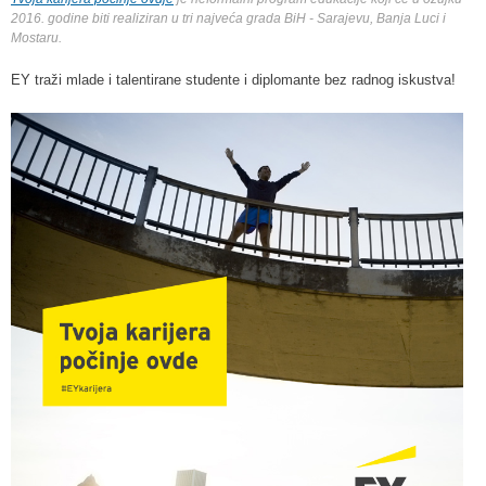
2016. godine biti realiziran u tri najveća grada BiH - Sarajevu, Banja Luci i
Mostaru.
EY traži mlade i talentirane studente i diplomante bez radnog iskustva!