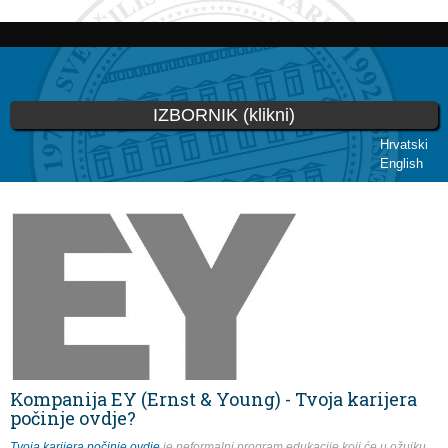
Skoči
na
glavni
sadržaj
IZBORNIK (klikni)
Hrvatski
English
Vi ste ovdje
Kompanija EY (Ernst & Young) - Tvoja karijera
počinje ovdje?
Tvoja karijera počinje ovdje
je neformalni program edukacije koji će u ožujku