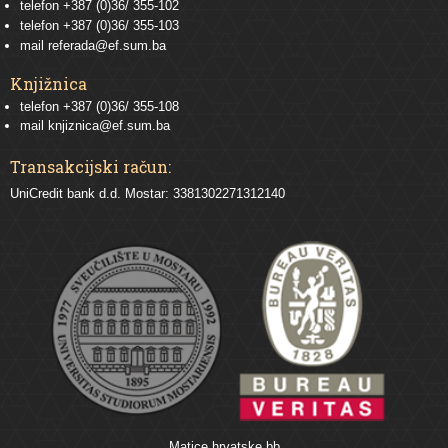
telefon
+387 (0)36/ 355-102
telefon
+387 (0)36/ 355-103
mail
referada@ef.sum.ba
Knjižnica
telefon +387 (0)36/ 355-108
mail
knjiznica@ef.sum.ba
Transakcijski račun:
UniCredit bank d.d. Mostar: 3381302271312140
Matice hrvatske bb