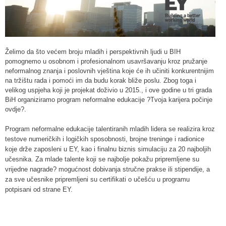
Želimo da što većem broju mladih i perspektivnih ljudi u BIH
pomognemo u osobnom i profesionalnom usavršavanju kroz pružanje
neformalnog znanja i poslovnih vještina koje će ih učiniti konkurentnijim
na tržištu rada i pomoći im da budu korak bliže poslu. Zbog toga i
velikog uspjeha koji je projekat doživio u 2015., i ove godine u tri grada
BiH organiziramo program neformalne edukacije ?Tvoja karijera počinje
ovdje?.
Program neformalne edukacije talentiranih mladih lidera se realizira kroz
testove numeričkih i logičkih sposobnosti, brojne treninge i radionice
koje drže zaposleni u EY, kao i finalnu biznis simulaciju za 20 najboljih
učesnika. Za mlade talente koji se najbolje pokažu pripremljene su
vrijedne nagrade? mogućnost dobivanja stručne prakse ili stipendije, a
za sve učesnike pripremljeni su certifikati o učešću u programu
potpisani od strane EY.