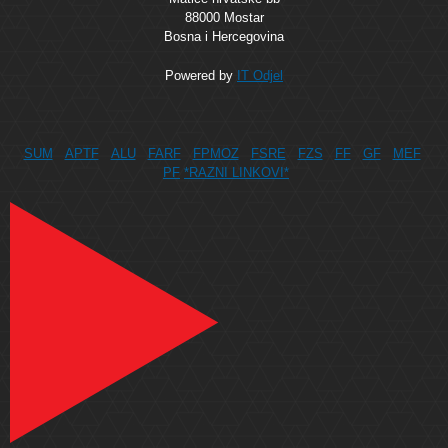
88000 Mostar
Bosna i Hercegovina
Powered by
IT Odjel
SUM
APTF
ALU
FARF
FPMOZ
FSRE
FZS
FF
GF
MEF
PF
*RAZNI LINKOVI*