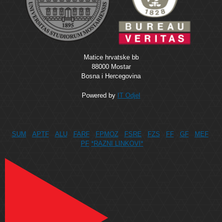
Matice hrvatske bb
88000 Mostar
Bosna i Hercegovina
Powered by
IT Odjel
SUM
APTF
ALU
FARF
FPMOZ
FSRE
FZS
FF
GF
MEF
PF
*RAZNI LINKOVI*