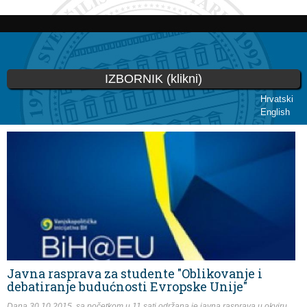
Skoči
na
glavni
sadržaj
IZBORNIK (klikni)
Hrvatski
English
Vi ste ovdje
Javna rasprava za studente "Oblikovanje i
debatiranje budućnosti Evropske Unije"
Dana 30.10.2015. sa početkom u 11 sati održana je javna rasprava u okviru