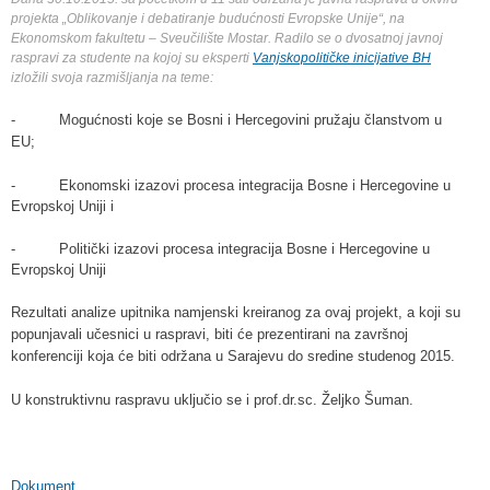
projekta „Oblikovanje i debatiranje budućnosti Evropske Unije“, na
Ekonomskom fakultetu – Sveučilište Mostar. Radilo se o dvosatnoj javnoj
raspravi za studente na kojoj su eksperti
Vanjskopolitičke inicijative BH
izložili svoja razmišljanja na teme:
- Mogućnosti koje se Bosni i Hercegovini pružaju članstvom u
EU;
- Ekonomski izazovi procesa integracija Bosne i Hercegovine u
Evropskoj Uniji i
- Politički izazovi procesa integracija Bosne i Hercegovine u
Evropskoj Uniji
Rezultati analize upitnika namjenski kreiranog za ovaj projekt, a koji su
popunjavali učesnici u raspravi, biti će prezentirani na završnoj
konferenciji koja će biti održana u Sarajevu do sredine studenog 2015.
U konstruktivnu raspravu uključio se i prof.dr.sc. Željko Šuman.
Dokument