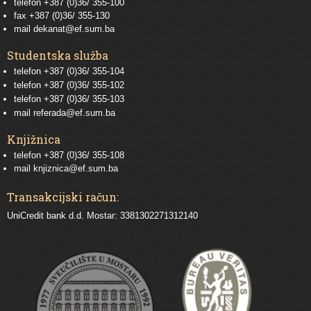
telefon +387 (0)36/ 355-100
fax +387 (0)36/ 355-130
mail
dekanat@ef.sum.ba
Studentska služba
telefon
+387 (0)36/ 355-104
telefon
+387 (0)36/ 355-102
telefon
+387 (0)36/ 355-103
mail
referada@ef.sum.ba
Knjižnica
telefon +387 (0)36/ 355-108
mail
knjiznica@ef.sum.ba
Transakcijski račun:
UniCredit bank d.d. Mostar: 3381302271312140