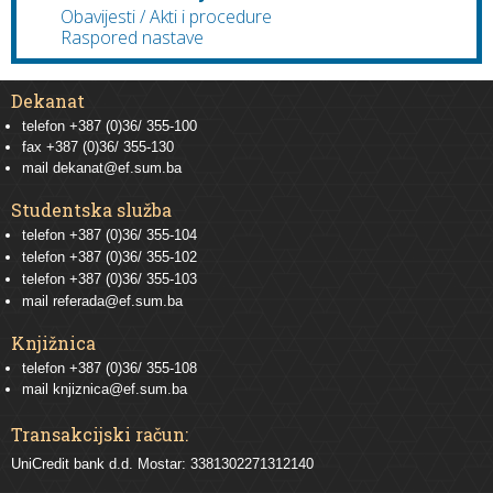
Obavijesti / Akti i procedure
Raspored nastave
Dekanat
telefon +387 (0)36/ 355-100
fax +387 (0)36/ 355-130
mail
dekanat@ef.sum.ba
Studentska služba
telefon
+387 (0)36/ 355-104
telefon
+387 (0)36/ 355-102
telefon
+387 (0)36/ 355-103
mail
referada@ef.sum.ba
Knjižnica
telefon +387 (0)36/ 355-108
mail
knjiznica@ef.sum.ba
Transakcijski račun:
UniCredit bank d.d. Mostar: 3381302271312140