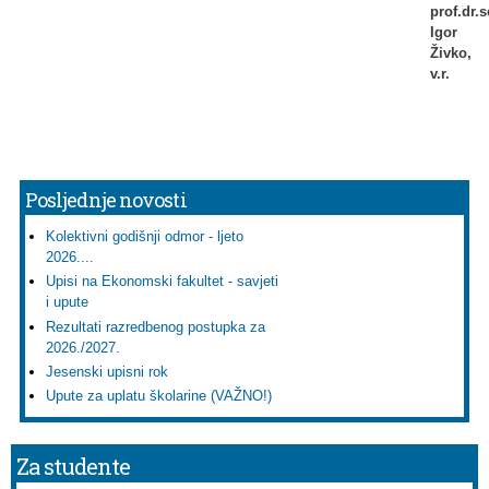
prof.dr.s
Igor
Živko,
v.r.
Posljednje novosti
Kolektivni godišnji odmor - ljeto
2026....
Upisi na Ekonomski fakultet - savjeti
i upute
Rezultati razredbenog postupka za
2026./2027.
Jesenski upisni rok
Upute za uplatu školarine (VAŽNO!)
Za studente