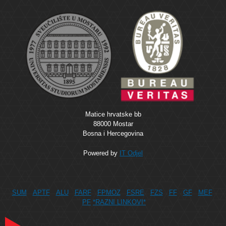
Matice hrvatske bb
88000 Mostar
Bosna i Hercegovina
Powered by
IT Odjel
SUM
APTF
ALU
FARF
FPMOZ
FSRE
FZS
FF
GF
MEF
PF
*RAZNI LINKOVI*