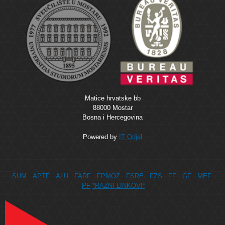
Matice hrvatske bb
88000 Mostar
Bosna i Hercegovina
Powered by
IT Odjel
SUM
APTF
ALU
FARF
FPMOZ
FSRE
FZS
FF
GF
MEF
PF
*RAZNI LINKOVI*