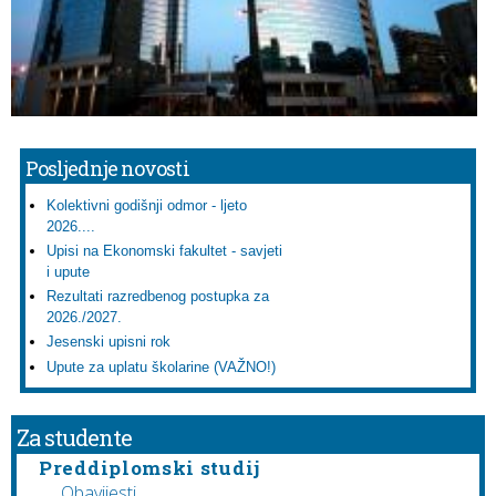
Posljednje novosti
Kolektivni godišnji odmor - ljeto
2026....
Upisi na Ekonomski fakultet - savjeti
i upute
Rezultati razredbenog postupka za
2026./2027.
Jesenski upisni rok
Upute za uplatu školarine (VAŽNO!)
Za studente
Preddiplomski studij
Obavijesti