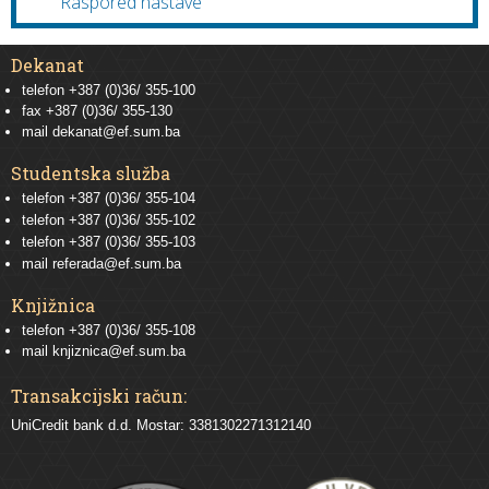
Raspored nastave
Dekanat
telefon +387 (0)36/ 355-100
fax +387 (0)36/ 355-130
mail
dekanat@ef.sum.ba
Studentska služba
telefon
+387 (0)36/ 355-104
telefon
+387 (0)36/ 355-102
telefon
+387 (0)36/ 355-103
mail
referada@ef.sum.ba
Knjižnica
telefon +387 (0)36/ 355-108
mail
knjiznica@ef.sum.ba
Transakcijski račun:
UniCredit bank d.d. Mostar: 3381302271312140