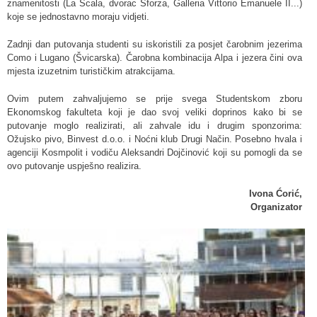
znamenitosti (La Scala, dvorac Sforza, Galleria Vittorio Emanuele II...)
koje se jednostavno moraju vidjeti.
Zadnji dan putovanja studenti su iskoristili za posjet čarobnim jezerima
Como i Lugano (Švicarska). Čarobna kombinacija Alpa i jezera čini ova
mjesta izuzetnim turističkim atrakcijama.
Ovim putem zahvaljujemo se prije svega Studentskom zboru
Ekonomskog fakulteta koji je dao svoj veliki doprinos kako bi se
putovanje moglo realizirati, ali zahvale idu i drugim sponzorima:
Ožujsko pivo, Binvest d.o.o. i Noćni klub Drugi Način. Posebno hvala i
agenciji Kosmpolit i vodiču Aleksandri Dojčinović koji su pomogli da se
ovo putovanje uspješno realizira.
Ivona Ćorić,
Organizator