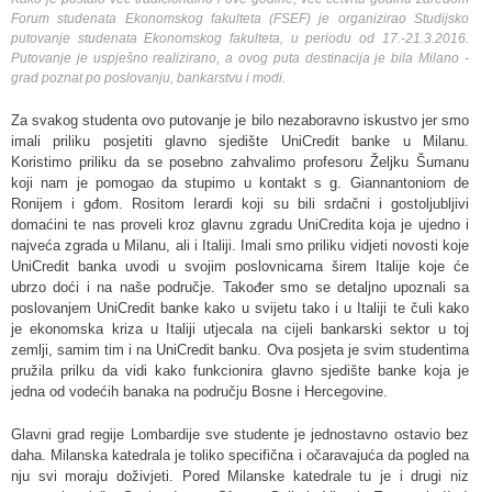
Forum studenata Ekonomskog fakulteta (FSEF) je organizirao Studijsko
putovanje studenata Ekonomskog fakulteta, u periodu od 17.-21.3.2016.
Putovanje je uspješno realizirano, a ovog puta destinacija je bila Milano -
grad poznat po poslovanju, bankarstvu i modi.
Za svakog studenta ovo putovanje je bilo nezaboravno iskustvo jer smo
imali priliku posjetiti glavno sjedište UniCredit banke u Milanu.
Koristimo priliku da se posebno zahvalimo profesoru Željku Šumanu
koji nam je pomogao da stupimo u kontakt s g. Giannantoniom de
Ronijem i gđom. Rositom Ierardi koji su bili srdačni i gostoljubljivi
domaćini te nas proveli kroz glavnu zgradu UniCredita koja je ujedno i
najveća zgrada u Milanu, ali i Italiji. Imali smo priliku vidjeti novosti koje
UniCredit banka uvodi u svojim poslovnicama širem Italije koje će
ubrzo doći i na naše područje. Također smo se detaljno upoznali sa
poslovanjem UniCredit banke kako u svijetu tako i u Italiji te čuli kako
je ekonomska kriza u Italiji utjecala na cijeli bankarski sektor u toj
zemlji, samim tim i na UniCredit banku. Ova posjeta je svim studentima
pružila prilku da vidi kako funkcionira glavno sjedište banke koja je
jedna od vodećih banaka na području Bosne i Hercegovine.
Glavni grad regije Lombardije sve studente je jednostavno ostavio bez
daha. Milanska katedrala je toliko specifična i očaravajuća da pogled na
nju svi moraju doživjeti. Pored Milanske katedrale tu je i drugi niz