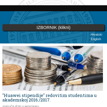
Skoči
na
glavni
sadržaj
IZBORNIK (klikni)
Hrvatski
English
Vi ste ovdje
"Huawei stipendije" redovitim studentima u
akademskoj 2016./2017.
SVEUČILIŠTE U MOSTARU