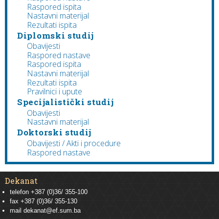
Raspored ispita
Nastavni materijal
Rezultati ispita
Diplomski studij
Obavijesti
Raspored nastave
Raspored ispita
Nastavni materijal
Rezultati ispita
Pravilnici i upute
Specijalistički studij
Obavijesti
Nastavni materijal
Doktorski studij
Obavijesti / Akti i procedure
Raspored nastave
Dekanat
telefon +387 (0)36/ 355-100
fax +387 (0)36/ 355-130
mail
dekanat@ef.sum.ba