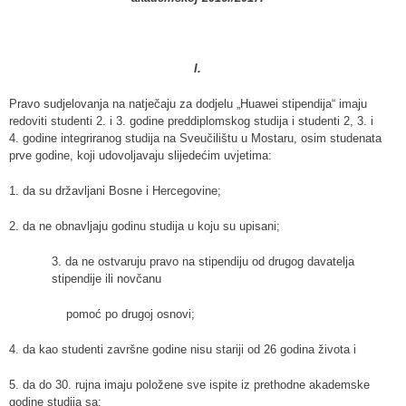
I.
Pravo sudjelovanja na natječaju za dodjelu „Huawei stipendija“ imaju
redoviti studenti 2. i 3. godine preddiplomskog studija i studenti 2, 3. i
4. godine integriranog studija na Sveučilištu u Mostaru, osim studenata
prve godine, koji udovoljavaju slijedećim uvjetima:
1. da su državljani Bosne i Hercegovine;
2. da ne obnavljaju godinu studija u koju su upisani;
3. da ne ostvaruju pravo na stipendiju od drugog davatelja
stipendije ili novčanu
pomoć po drugoj osnovi;
4. da kao studenti završne godine nisu stariji od 26 godina života i
5. da do 30. rujna imaju položene sve ispite iz prethodne akademske
godine studija sa: