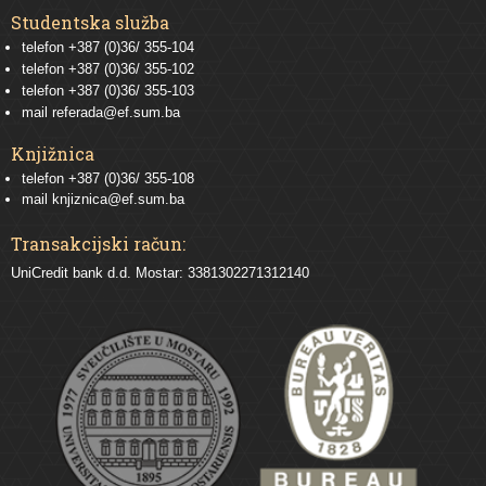
Studentska služba
telefon
+387 (0)36/ 355-104
telefon
+387 (0)36/ 355-102
telefon
+387 (0)36/ 355-103
mail
referada@ef.sum.ba
Knjižnica
telefon +387 (0)36/ 355-108
mail
knjiznica@ef.sum.ba
Transakcijski račun:
UniCredit bank d.d. Mostar: 3381302271312140