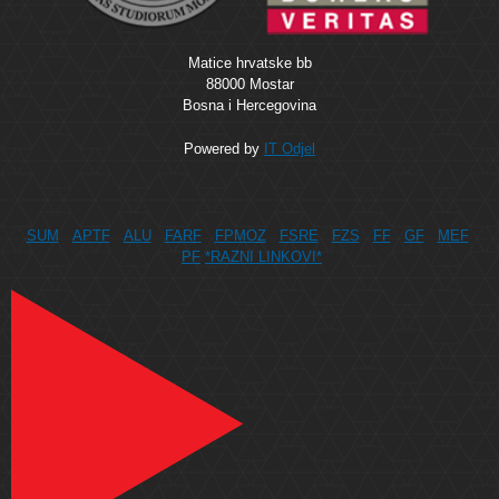
Matice hrvatske bb
88000 Mostar
Bosna i Hercegovina
Powered by
IT Odjel
SUM
APTF
ALU
FARF
FPMOZ
FSRE
FZS
FF
GF
MEF
PF
*RAZNI LINKOVI*