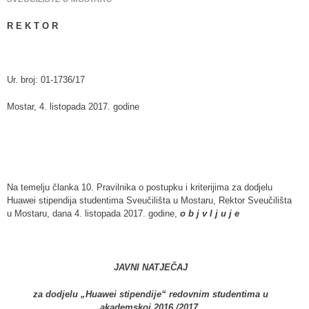
R E K T O R
Ur. broj: 01-1736/17
Mostar, 4. listopada 2017. godine
Na temelju članka 10. Pravilnika o postupku i kriterijima za dodjelu
Huawei stipendija studentima Sveučilišta u Mostaru, Rektor Sveučilišta
u Mostaru, dana 4. listopada 2017. godine,
o b j v l j u j e
JAVNI NATJEČAJ
za dodjelu „Huawei stipendije“ redovnim studentima u
akademskoj 2016./2017.