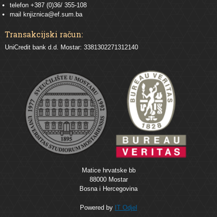
telefon +387 (0)36/ 355-108
mail
knjiznica@ef.sum.ba
Transakcijski račun:
UniCredit bank d.d. Mostar: 3381302271312140
Matice hrvatske bb
88000 Mostar
Bosna i Hercegovina
Powered by
IT Odjel