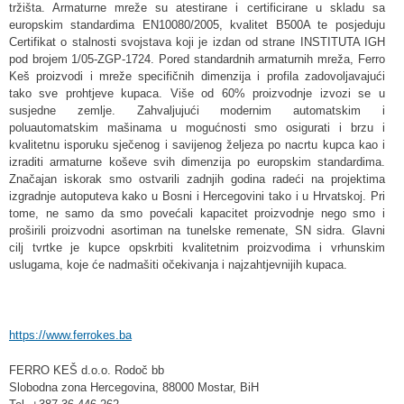
tržišta. Armaturne mreže su atestirane i certificirane u skladu sa
europskim standardima EN10080/2005, kvalitet B500A te posjeduju
Certifikat o stalnosti svojstava koji je izdan od strane INSTITUTA IGH
pod brojem 1/05-ZGP-1724. Pored standardnih armaturnih mreža, Ferro
Keš proizvodi i mreže specifičnih dimenzija i profila zadovoljavajući
tako sve prohtjeve kupaca. Više od 60% proizvodnje izvozi se u
susjedne zemlje. Zahvaljujući modernim automatskim i
poluautomatskim mašinama u mogućnosti smo osigurati i brzu i
kvalitetnu isporuku sječenog i savijenog željeza po nacrtu kupca kao i
izraditi armaturne koševe svih dimenzija po europskim standardima.
Značajan iskorak smo ostvarili zadnjih godina radeći na projektima
izgradnje autoputeva kako u Bosni i Hercegovini tako i u Hrvatskoj. Pri
tome, ne samo da smo povećali kapacitet proizvodnje nego smo i
proširili proizvodni asortiman na tunelske remenate, SN sidra. Glavni
cilj tvrtke je kupce opskrbiti kvalitetnim proizvodima i vrhunskim
uslugama, koje će nadmašiti očekivanja i najzahtjevnijih kupaca.
https://www.ferrokes.ba
FERRO KEŠ d.o.o. Rodoč bb
Slobodna zona Hercegovina, 88000 Mostar, BiH