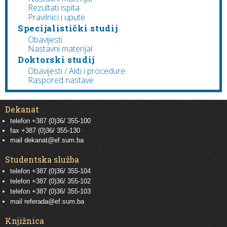
Rezultati ispita
Pravilnici i upute
Specijalistički studij
Obavijesti
Nastavni materijal
Doktorski studij
Obavijesti / Akti i procedure
Raspored nastave
Dekanat
telefon +387 (0)36/ 355-100
fax +387 (0)36/ 355-130
mail
dekanat@ef.sum.ba
Studentska služba
telefon
+387 (0)36/ 355-104
telefon
+387 (0)36/ 355-102
telefon
+387 (0)36/ 355-103
mail
referada@ef.sum.ba
Knjižnica