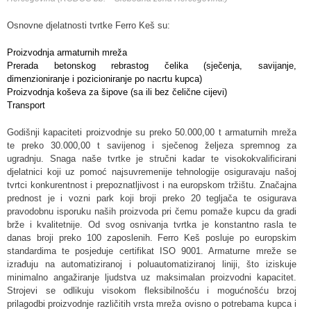
Osnovne djelatnosti tvrtke Ferro Keš su:
Proizvodnja armaturnih mreža
Prerada betonskog rebrastog čelika (sječenja, savijanje,
dimenzioniranje i pozicioniranje po nacrtu kupca)
Proizvodnja koševa za šipove (sa ili bez čelične cijevi)
Transport
Godišnji kapaciteti proizvodnje su preko 50.000,00 t armaturnih mreža
te preko 30.000,00 t savijenog i sječenog željeza spremnog za
ugradnju. Snaga naše tvrtke je stručni kadar te visokokvalificirani
djelatnici koji uz pomoć najsuvremenije tehnologije osiguravaju našoj
tvrtci konkurentnost i prepoznatljivost i na europskom tržištu. Značajna
prednost je i vozni park koji broji preko 20 tegljača te osigurava
pravodobnu isporuku naših proizvoda pri čemu pomaže kupcu da gradi
brže i kvalitetnije. Od svog osnivanja tvrtka je konstantno rasla te
danas broji preko 100 zaposlenih. Ferro Keš posluje po europskim
standardima te posjeduje certifikat ISO 9001. Armaturne mreže se
izrađuju na automatiziranoj i poluautomatiziranoj liniji, što iziskuje
minimalno angažiranje ljudstva uz maksimalan proizvodni kapacitet.
Strojevi se odlikuju visokom fleksibilnošću i mogućnošću brzoj
prilagodbi proizvodnje različitih vrsta mreža ovisno o potrebama kupca i