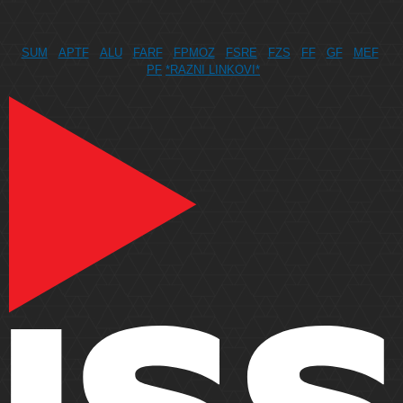
SUM
APTF
ALU
FARF
FPMOZ
FSRE
FZS
FF
GF
MEF
PF
*RAZNI LINKOVI*