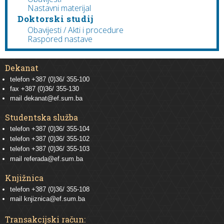
Nastavni materijal
Doktorski studij
Obavijesti / Akti i procedure
Raspored nastave
Dekanat
telefon +387 (0)36/ 355-100
fax +387 (0)36/ 355-130
mail
dekanat@ef.sum.ba
Studentska služba
telefon
+387 (0)36/ 355-104
telefon
+387 (0)36/ 355-102
telefon
+387 (0)36/ 355-103
mail
referada@ef.sum.ba
Knjižnica
telefon +387 (0)36/ 355-108
mail
knjiznica@ef.sum.ba
Transakcijski račun: