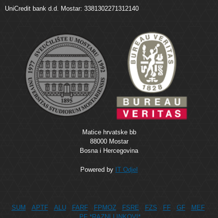
UniCredit bank d.d. Mostar: 3381302271312140
Matice hrvatske bb
88000 Mostar
Bosna i Hercegovina
Powered by
IT Odjel
SUM
APTF
ALU
FARF
FPMOZ
FSRE
FZS
FF
GF
MEF
PF
*RAZNI LINKOVI*