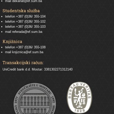
mail
dekanat@ef.sum.ba
Studentska služba
telefon
+387 (0)36/ 355-104
telefon
+387 (0)36/ 355-102
telefon
+387 (0)36/ 355-103
mail
referada@ef.sum.ba
Knjižnica
telefon +387 (0)36/ 355-108
mail
knjiznica@ef.sum.ba
Transakcijski račun:
UniCredit bank d.d. Mostar: 3381302271312140