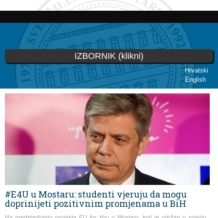
Skoči
na
glavni
sadržaj
IZBORNIK (klikni)
Hrvatski
English
Vi ste ovdje
#E4U u Mostaru: studenti vjeruju da mogu
doprinijeti pozitivnim promjenama u BiH
Na predstavljanju projekta EU for You u Mostaru, koji je održan u srijedu,