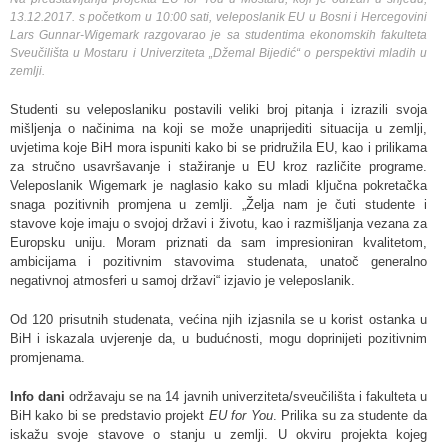
13.12.2017. s početkom u 10:00 sati, veleposlanik EU u Bosni i Hercegovini
Lars Gunnar-Wigemark razgovarao je sa studentima ekonomskih fakulteta
Sveučilišta u Mostaru i Univerziteta „Džemal Bijedić“ o perspektivi mladih u
zemlji.
Studenti su veleposlaniku postavili veliki broj pitanja i izrazili svoja
mišljenja o načinima na koji se može unaprijediti situacija u zemlji,
uvjetima koje BiH mora ispuniti kako bi se pridružila EU, kao i prilikama
za stručno usavršavanje i stažiranje u EU kroz različite programe.
Veleposlanik Wigemark je naglasio kako su mladi ključna pokretačka
snaga pozitivnih promjena u zemlji. „Želja nam je čuti studente i
stavove koje imaju o svojoj državi i životu, kao i razmišljanja vezana za
Europsku uniju. Moram priznati da sam impresioniran kvalitetom,
ambicijama i pozitivnim stavovima studenata, unatoč generalno
negativnoj atmosferi u samoj državi“ izjavio je veleposlanik.
Od 120 prisutnih studenata, većina njih izjasnila se u korist ostanka u
BiH i iskazala uvjerenje da, u budućnosti, mogu doprinijeti pozitivnim
promjenama.
Info dani
održavaju se na 14 javnih univerziteta/sveučilišta i fakulteta u
BiH kako bi se predstavio projekt
EU for You
. Prilika su za studente da
iskažu svoje stavove o stanju u zemlji. U okviru projekta kojeg