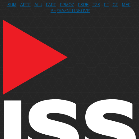
SUM
APTF
ALU
FARF
FPMOZ
FSRE
FZS
FF
GF
MEF
PF
*RAZNI LINKOVI*