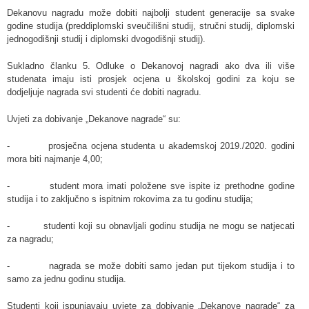
Dekanovu nagradu može dobiti najbolji student generacije sa svake
godine studija (preddiplomski sveučilišni studij, stručni studij, diplomski
jednogodišnji studij i diplomski dvogodišnji studij).
Sukladno članku 5. Odluke o Dekanovoj nagradi ako dva ili više
studenata imaju isti prosjek ocjena u školskoj godini za koju se
dodjeljuje nagrada svi studenti će dobiti nagradu.
Uvjeti za dobivanje „Dekanove nagrade“ su:
- prosječna ocjena studenta u akademskoj 2019./2020. godini
mora biti najmanje 4,00;
- student mora imati položene sve ispite iz prethodne godine
studija i to zaključno s ispitnim rokovima za tu godinu studija;
- studenti koji su obnavljali godinu studija ne mogu se natjecati
za nagradu;
- nagrada se može dobiti samo jedan put tijekom studija i to
samo za jednu godinu studija.
Studenti koji ispunjavaju uvjete za dobivanje „Dekanove nagrade“ za