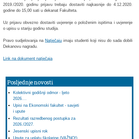
2019./2020. godinu prijavu trebaju dostaviti najkasnije do 4.12.2020.
godine do 15,00 sati u dekanat Fakulteta.
Uz prijavu obvezno dostaviti uvjerenje o položenim ispitima i uvjerenje
o upisu u stariju godinu studija.
Pravo sudjelovanja na
Natječaju
imaju studenti koji nisu do sada dobili
Dekanovu nagradu.
Link na dokument natječaja
Posljednje novosti
Kolektivni godišnji odmor - ljeto
2026....
Upisi na Ekonomski fakultet - savjeti
i upute
Rezultati razredbenog postupka za
2026./2027.
Jesenski upisni rok
Upute za uplatu školarine (VAŽNO!)