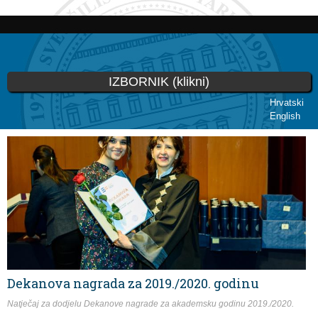
Skoči
na
glavni
sadržaj
IZBORNIK (klikni)
Hrvatski
English
Vi ste ovdje
Dekanova nagrada za 2019./2020. godinu
Natječaj za dodjelu Dekanove nagrade za akademsku godinu 2019./2020.