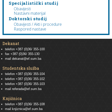
Specijalistički studij
Obavijesti
Nastavni materijal
Doktorski studij
Obavijesti / Akti i procedure
Raspored nastave
Dekanat
telefon +387 (0)36/ 355-100
fax +387 (0)36/ 355-130
mail
dekanat@ef.sum.ba
Studentska služba
telefon
+387 (0)36/ 355-104
telefon
+387 (0)36/ 355-102
telefon
+387 (0)36/ 355-103
mail
referada@ef.sum.ba
Knjižnica
telefon +387 (0)36/ 355-108
mail
knjiznica@ef.sum.ba