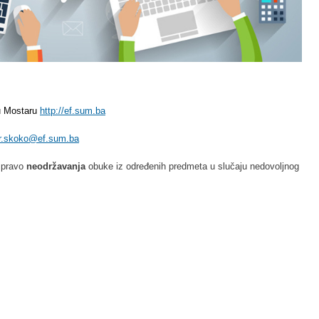
u Mostaru 
http://ef.sum.ba
ir.skoko@ef.sum.ba
 pravo
neodržavanja
obuke iz određenih predmeta u slučaju nedovoljnog