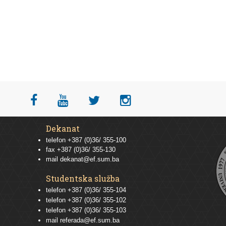
Dekanat
telefon +387 (0)36/ 355-100
fax +387 (0)36/ 355-130
mail
dekanat@ef.sum.ba
Studentska služba
telefon
+387 (0)36/ 355-104
telefon
+387 (0)36/ 355-102
telefon
+387 (0)36/ 355-103
mail
referada@ef.sum.ba