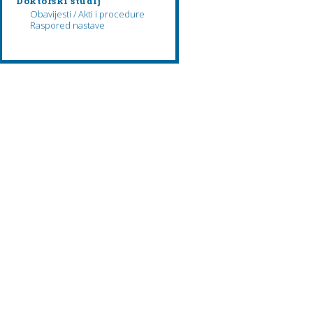
Doktorski studij
Obavijesti / Akti i procedure
Raspored nastave