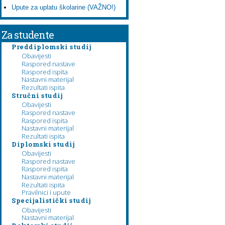
Upute za uplatu školarine (VAŽNO!)
Za studente
Preddiplomski studij
Obavijesti
Raspored nastave
Raspored ispita
Nastavni materijal
Rezultati ispita
Stručni studij
Obavijesti
Raspored nastave
Raspored ispita
Nastavni materijal
Rezultati ispita
Diplomski studij
Obavijesti
Raspored nastave
Raspored ispita
Nastavni materijal
Rezultati ispita
Pravilnici i upute
Specijalistički studij
Obavijesti
Nastavni materijal