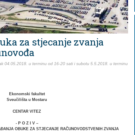
buka za stjecanje zvanja
čunovođa
tak 04.05.2018. u terminu od 16-20 sati i subotu 5.5.2018. u terminu
Ekonomski fakultet
Sveučilišta u Mostaru
CENTAR VITEZ
- P O Z I V –
HAĐANJA OBUKE ZA STJECANJE RAČUNOVODSTVENIH ZVANJA