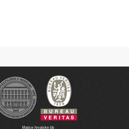
Matice hrvatske bb