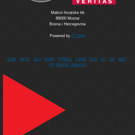
Matice hrvatske bb
88000 Mostar
Bosna i Hercegovina
Powered by
IT Odjel
SUM
APTF
ALU
FARF
FPMOZ
FSRE
FZS
FF
GF
MEF
PF
*RAZNI LINKOVI*