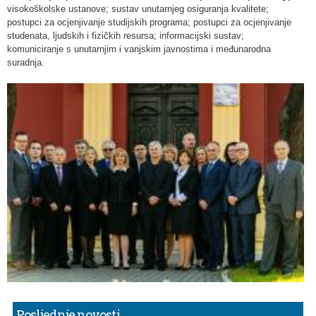
visokoškolske ustanove; sustav unutarnjeg osiguranja kvalitete;
postupci za ocjenjivanje studijskih programa; postupci za ocjenjivanje
studenata, ljudskih i fizičkih resursa; informacijski sustav;
komuniciranje s unutarnjim i vanjskim javnostima i međunarodna
suradnja.
Posljednje novosti