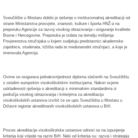
Sveučilište u Mostaru dobilo je rješenje o institucionalnoj akreditaciji od
strane Ministarstva prosvjete, znanosti, kulture i športa HNŽ-a na
preporuku Agencije za razvoj visokog obrazovanja i osiguranje kvalitete
Bosne i Hercegovine. Preporuka je izdata na temelju mišljenja
Povjerenstva stručnjaka u kojem sudjeluju predstavnici akademske
zajednice, studenata, tržišta rada te međunarodni stručnjaci, a koje je
imenovala Agencija.
Ovime se osigurava jednakovrijednost diploma stečenih na Sveučilištu
s ostalim europskim visokoškolskim institucijama. Nakon ocjene
usklađenosti rješenja o akreditaciji s minimalnim standardima iz
područja visokog obrazovanja i kriterijima za akreditaciju
visokoškolskih ustanova izvršit će se upis Sveučilišta u Mostaru u
Državni registar akreditiranih visokoškolskih ustanova u BiH.
Proces akreditacije visokoškolske ustanove odnosi se na ispunjenje
kriterija koji vrijede na razini BiH. Neki od kriterija su: razvoj i strategija