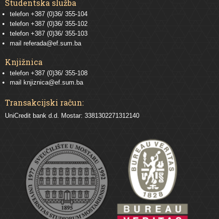
Studentska služba
telefon
+387 (0)36/ 355-104
telefon
+387 (0)36/ 355-102
telefon
+387 (0)36/ 355-103
mail
referada@ef.sum.ba
Knjižnica
telefon +387 (0)36/ 355-108
mail
knjiznica@ef.sum.ba
Transakcijski račun:
UniCredit bank d.d. Mostar: 3381302271312140