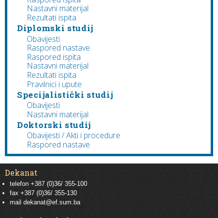
Nastavni materijal
Rezultati ispita
Diplomski studij
Obavijesti
Raspored nastave
Raspored ispita
Nastavni materijal
Rezultati ispita
Pravilnici i upute
Specijalistički studij
Obavijesti
Nastavni materijal
Doktorski studij
Obavijesti / Akti i procedure
Raspored nastave
Dekanat
telefon +387 (0)36/ 355-100
fax +387 (0)36/ 355-130
mail
dekanat@ef.sum.ba