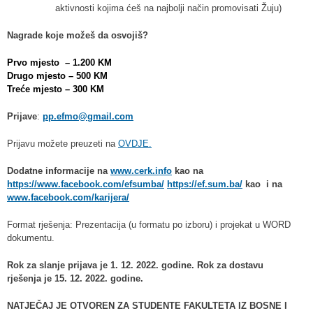
aktivnosti kojima ćeš na najbolji način promovisati Žuju)
Nagrade koje možeš da osvojiš?
Prvo mjesto – 1.200 KM
Drugo mjesto – 500 KM
Treće mjesto – 300 KM
Prijave
:
pp.efmo@gmail.com
Prijavu možete preuzeti na
OVDJE.
Dodatne informacije na
www.cerk.info
kao na
https://www.facebook.com/efsumba/
https://ef.sum.ba/
kao i na
www.facebook.com/karijera/
Format rješenja: Prezentacija (u formatu po izboru) i projekat u WORD
dokumentu.
Rok za slanje prijava je 1. 12. 2022. godine. Rok za dostavu
rješenja je 15. 12. 2022. godine.
NATJEČAJ JE OTVOREN ZA STUDENTE FAKULTETA IZ BOSNE I