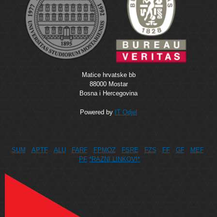
Matice hrvatske bb
88000 Mostar
Bosna i Hercegovina
Powered by
IT Odjel
SUM
APTF
ALU
FARF
FPMOZ
FSRE
FZS
FF
GF
MEF
PF
*RAZNI LINKOVI*