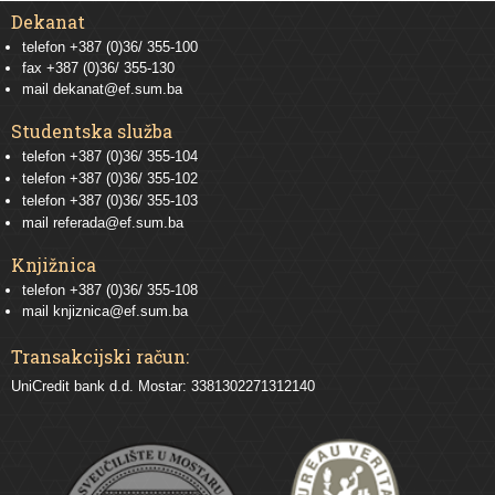
Dekanat
telefon +387 (0)36/ 355-100
fax +387 (0)36/ 355-130
mail
dekanat@ef.sum.ba
Studentska služba
telefon
+387 (0)36/ 355-104
telefon
+387 (0)36/ 355-102
telefon
+387 (0)36/ 355-103
mail
referada@ef.sum.ba
Knjižnica
telefon +387 (0)36/ 355-108
mail
knjiznica@ef.sum.ba
Transakcijski račun:
UniCredit bank d.d. Mostar: 3381302271312140