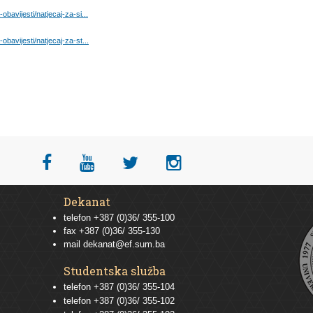
avijesti/natjecaj-za-si...
avijesti/natjecaj-za-st...
Dekanat
telefon +387 (0)36/ 355-100
fax +387 (0)36/ 355-130
mail
dekanat@ef.sum.ba
Studentska služba
telefon
+387 (0)36/ 355-104
telefon
+387 (0)36/ 355-102