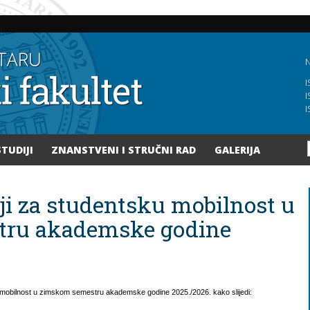
Skoči
na
glavni
sadržaj
N
I
I
I
STUDIJI
ZNANSTVENI I STRUČNI RAD
GALERIJA
ji za studentsku mobilnost u
tru akademske godine
u mobilnost u zimskom semestru akademske godine 2025./2026. kako slijedi: