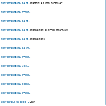
avijesti/natjecaj-za-st...
(austrija)-za-ljetni-semestar/
bavijesti/natjecaj-sveuc...
avijesti/natjecaj-za-st...
avijesti/natjecaj-za-st...
(spanjolska)-u-okviru-erasmus+/
avijesti/natjecaj-za-st...
(spanjolska)/
bavijesti/natjecaj-za-wa...
bavijesti/natjecaj-sveuc...
avijesti/natjecaj-veleu...
bavijesti/natjecaj-sveuc...
bavijesti/natjecaj-pozna...
bavijesti/natjecaj-sveuc...
vijesti/justus-liebig-...
(vip)/