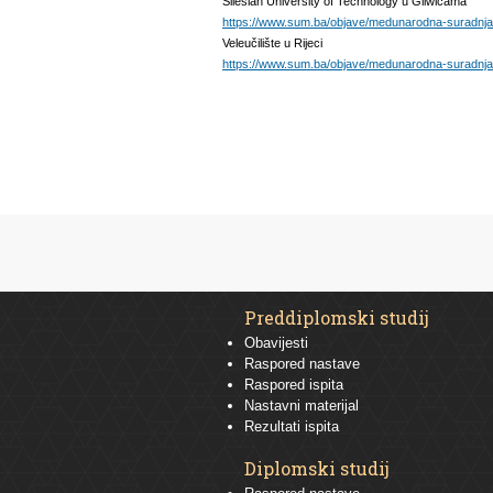
Silesian University of Technology u Gliwicama
https://www.sum.ba/objave/medunarodna-suradnja-ob
Veleučilište u Rijeci
https://www.sum.ba/objave/medunarodna-suradnja-ob
Preddiplomski studij
Obavijesti
Raspored nastave
Raspored ispita
Nastavni materijal
Rezultati ispita
Diplomski studij