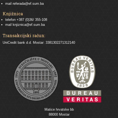
mail
referada@ef.sum.ba
Knjižnica
telefon +387 (0)36/ 355-108
mail
knjiznica@ef.sum.ba
Transakcijski račun:
UniCredit bank d.d. Mostar: 3381302271312140
Matice hrvatske bb
88000 Mostar