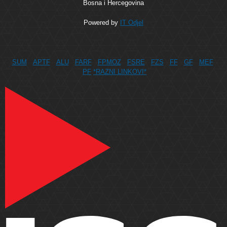
Bosna i Hercegovina
Powered by
IT Odjel
SUM
APTF
ALU
FARF
FPMOZ
FSRE
FZS
FF
GF
MEF
PF
*RAZNI LINKOVI*