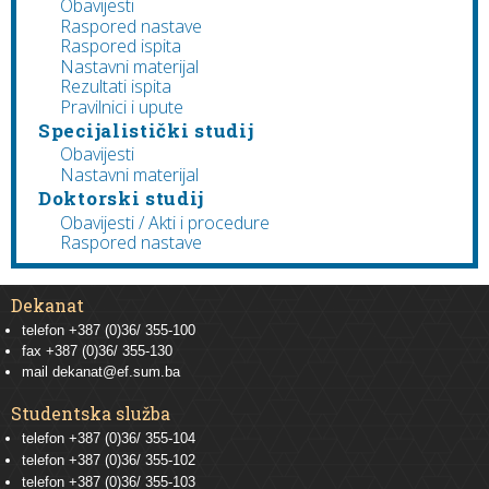
Obavijesti
Raspored nastave
Raspored ispita
Nastavni materijal
Rezultati ispita
Pravilnici i upute
Specijalistički studij
Obavijesti
Nastavni materijal
Doktorski studij
Obavijesti / Akti i procedure
Raspored nastave
Dekanat
telefon +387 (0)36/ 355-100
fax +387 (0)36/ 355-130
mail
dekanat@ef.sum.ba
Studentska služba
telefon
+387 (0)36/ 355-104
telefon
+387 (0)36/ 355-102
telefon
+387 (0)36/ 355-103