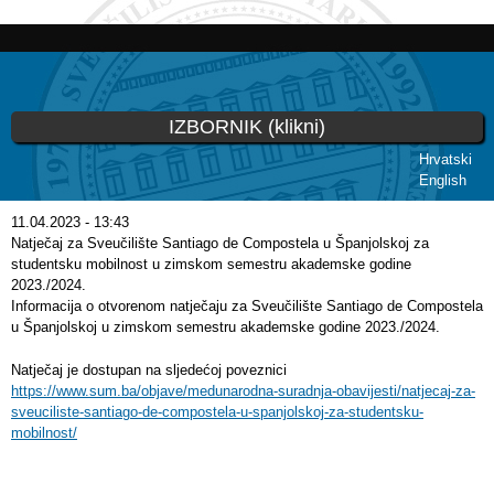
Skoči
na
glavni
sadržaj
IZBORNIK (klikni)
Hrvatski
English
Vi ste ovdje
11.04.2023 - 13:43
Natječaj za Sveučilište Santiago de Compostela u Španjolskoj za
studentsku mobilnost u zimskom semestru akademske godine
2023./2024.
Informacija o otvorenom natječaju za Sveučilište Santiago de Compostela
u Španjolskoj u zimskom semestru akademske godine 2023./2024.
Natječaj je dostupan na sljedećoj poveznici
https://www.sum.ba/objave/medunarodna-suradnja-obavijesti/natjecaj-za-
sveuciliste-santiago-de-compostela-u-spanjolskoj-za-studentsku-
mobilnost/