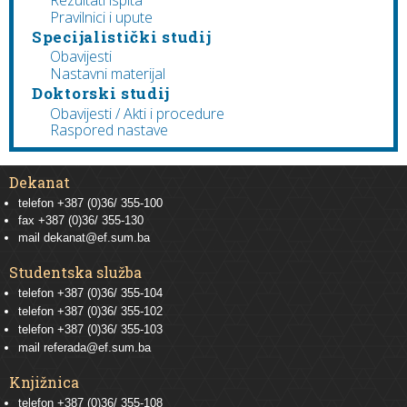
Rezultati ispita
Pravilnici i upute
Specijalistički studij
Obavijesti
Nastavni materijal
Doktorski studij
Obavijesti / Akti i procedure
Raspored nastave
Dekanat
telefon +387 (0)36/ 355-100
fax +387 (0)36/ 355-130
mail
dekanat@ef.sum.ba
Studentska služba
telefon
+387 (0)36/ 355-104
telefon
+387 (0)36/ 355-102
telefon
+387 (0)36/ 355-103
mail
referada@ef.sum.ba
Knjižnica
telefon +387 (0)36/ 355-108