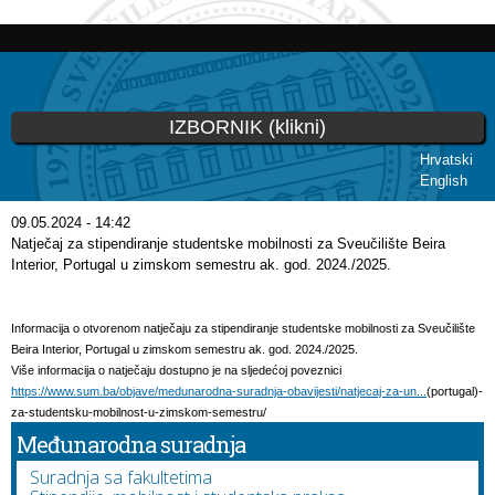
Skoči
na
glavni
sadržaj
IZBORNIK (klikni)
Hrvatski
English
Vi ste ovdje
09.05.2024 - 14:42
Natječaj za stipendiranje studentske mobilnosti za Sveučilište Beira
Interior, Portugal u zimskom semestru ak. god. 2024./2025.
Informacija o otvorenom natječaju za stipendiranje studentske mobilnosti za Sveučilište
Beira Interior, Portugal u zimskom semestru ak. god. 2024./2025.
Više informacija o natječaju dostupno je na sljedećoj poveznici
https://www.sum.ba/objave/medunarodna-suradnja-obavijesti/natjecaj-za-un...
(portugal)-
za-studentsku-mobilnost-u-zimskom-semestru/
Međunarodna suradnja
Suradnja sa fakultetima