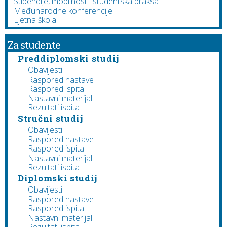
Stipendije, mobilnost i studentska praksa
Međunarodne konferencije
Ljetna škola
Za studente
Preddiplomski studij
Obavijesti
Raspored nastave
Raspored ispita
Nastavni materijal
Rezultati ispita
Stručni studij
Obavijesti
Raspored nastave
Raspored ispita
Nastavni materijal
Rezultati ispita
Diplomski studij
Obavijesti
Raspored nastave
Raspored ispita
Nastavni materijal