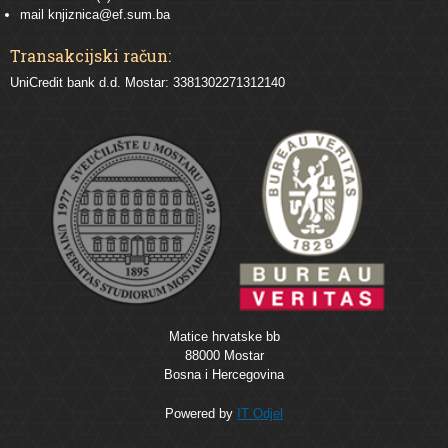
mail
knjiznica@ef.sum.ba
Transakcijski račun:
UniCredit bank d.d. Mostar: 3381302271312140
Matice hrvatske bb
88000 Mostar
Bosna i Hercegovina
Powered by
IT Odjel