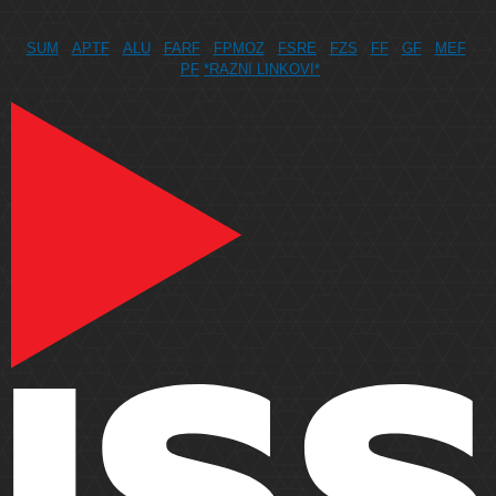
SUM
APTF
ALU
FARF
FPMOZ
FSRE
FZS
FF
GF
MEF
PF
*RAZNI LINKOVI*