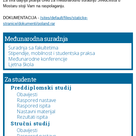
Za sva daljnja pitanja Ured za međunarodnu suradnju Sveučilišta u
Mostaru stoji Vam na raspolaganju.
DOKUMENTACIJA -
/sites/default/files/staticke-
stranice/dokumenti/poland.rar
Međunarodna suradnja
Suradnja sa fakultetima
Stipendije, mobilnost i studentska praksa
Međunarodne konferencije
Ljetna škola
Za studente
Preddiplomski studij
Obavijesti
Raspored nastave
Raspored ispita
Nastavni materijal
Rezultati ispita
Stručni studij
Obavijesti
Raspored nastave