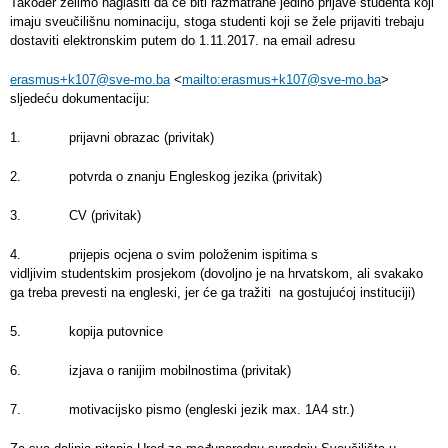
Također želimo naglasiti da će biti razmatrane jedino prijave studenta koji
imaju sveučilišnu nominaciju, stoga studenti koji se žele prijaviti trebaju
dostaviti elektronskim putem do 1.11.2017. na email adresu
erasmus+k107@sve-mo.ba
<
mailto:erasmus+k107@sve-mo.ba
>
sljedeću
dokumentaciju:
1. prijavni obrazac (privitak)
2. potvrda o znanju Engleskog jezika (privitak)
3. CV (privitak)
4. prijepis ocjena o svim položenim ispitima s
vidljivim
studentskim prosjekom (dovoljno je na hrvatskom, ali svakako
ga treba prevesti na engleski, jer će ga tražiti na gostujućoj instituciji)
5. kopija putovnice
6. izjava o ranijim mobilnostima (privitak)
7. motivacijsko pismo (engleski jezik max. 1A4 str.)