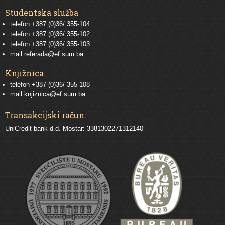
Studentska služba
telefon
+387 (0)36/ 355-104
telefon
+387 (0)36/ 355-102
telefon
+387 (0)36/ 355-103
mail
referada@ef.sum.ba
Knjižnica
telefon +387 (0)36/ 355-108
mail
knjiznica@ef.sum.ba
Transakcijski račun:
UniCredit bank d.d. Mostar: 3381302271312140