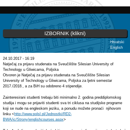
Skoči
na
glavni
sadržaj
IZBORNIK (klikni)
Hrvatski
English
Vi ste ovdje
24.10.2017 - 16:19
Natječaj za prijavu studenata na Sveučilište Silesian University of
Technology u Gliwicama, Poljska
Otvoren je Natječaj za prijavu studenata na Sveučilište Silesian
University of Technology u Gliwicama, Poljska za ljetni semestar
2017./2018., a za BiH su odobreno 4 stipendije.
Zainteresirani studenti trebaju biti minimalno 2. godina preddiplomskog
studija i mogu se prijaviti studenti sva tri ciklusa na studijske programe
koji se nude na engleskom jeziku, a ponudu možete pronaći njihovom
linku <
http://www.polsl.pl/Jednostki/RD2-
BWA/ic/Strony/englishcourses.aspx
>