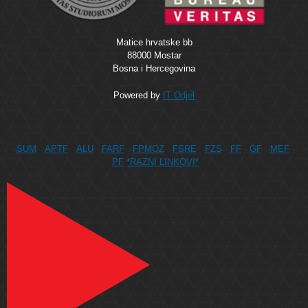
Matice hrvatske bb
88000 Mostar
Bosna i Hercegovina
Powered by
IT Odjel
SUM
APTF
ALU
FARF
FPMOZ
FSRE
FZS
FF
GF
MEF
PF
*RAZNI LINKOVI*