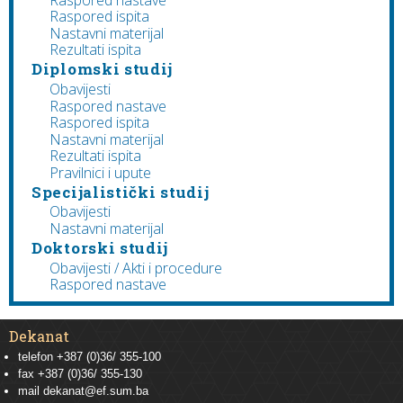
Raspored ispita
Nastavni materijal
Rezultati ispita
Diplomski studij
Obavijesti
Raspored nastave
Raspored ispita
Nastavni materijal
Rezultati ispita
Pravilnici i upute
Specijalistički studij
Obavijesti
Nastavni materijal
Doktorski studij
Obavijesti / Akti i procedure
Raspored nastave
Dekanat
telefon +387 (0)36/ 355-100
fax +387 (0)36/ 355-130
mail
dekanat@ef.sum.ba