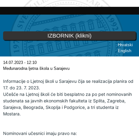
Skoči
na
glavni
sadržaj
IZBORNIK (klikni)
Hrvatski
English
Vi ste ovdje
14.07.2023 - 12:10
Međunarodna ljetna škola u Sarajevu
Informacije o Ljetnoj školi u Sarajevu čija se realizacija planira od 
17. do 23. 7. 2023. 
Učešće na Ljetnoj školi će biti besplatno za po pet nominovanih 
studenata sa javnih ekonomskih fakulteta iz Splita, Zagreba, 
Sarajeva, Beograda, Skoplja i Podgorice, a tri studenta iz 
Mostara.
Nominovani učesnici imaju pravo na: 