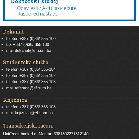
Doktorski studij
Obavijesti / Akti i procedure
Raspored nastave
Dekanat
telefon +387 (0)36/ 355-100
fax +387 (0)36/ 355-130
mail
dekanat@ef.sum.ba
Studentska služba
telefon
+387 (0)36/ 355-104
telefon
+387 (0)36/ 355-102
telefon
+387 (0)36/ 355-103
mail
referada@ef.sum.ba
Knjižnica
telefon +387 (0)36/ 355-108
mail
knjiznica@ef.sum.ba
Transakcijski račun:
UniCredit bank d.d. Mostar: 3381302271312140