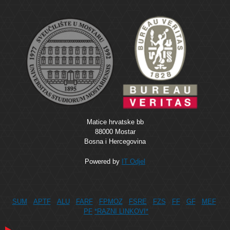
Matice hrvatske bb
88000 Mostar
Bosna i Hercegovina
Powered by
IT Odjel
SUM
APTF
ALU
FARF
FPMOZ
FSRE
FZS
FF
GF
MEF
PF
*RAZNI LINKOVI*