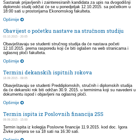
Sastanak prijavljenih i zainteresiranih kandidata za upis na dvogodišnji
diplomski studij održat će se u ponedjeljak 12.10.2015. sa početkom u
18:00 sati u prostorijama Ekonomskog fakulteta.
Opširnije
Obavijest o početku nastave na stručnom studiju
03.10.2015 - 20:05
Obavještavaju se studenti stručnog studija da će nastava početi
12.10.2015. prema rasporedu koji će biti oglašen na web stranicama i
oglasnoj ploči fakulteta.
Opširnije
Termini dekanskih ispitnih rokova
18.09.2015 - 09:05
Obavještavaju se studenti Preddiplomskih, stručnih i diplomskih studija
da će dekanski rok biti održan 30.9. 2015. u terminima koji su navedeni u
dokumentu ispod i objavljeni na oglasnoj ploči.
Opširnije
Termin ispita iz Poslovnih financija 2SS
09.09.2015 - 15:00
Termin ispita iz kolegija Poslovne financije 11.9.2015. kod doc. Igora
Živke pomjera se sa 18 sati na 16:30 sati.
Opširnije