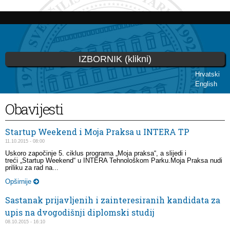
Skip to
main
content
IZBORNIK (klikni)
Hrvatski
English
You are here
Obavijesti
Startup Weekend i Moja Praksa u INTERA TP
11.10.2015 - 08:00
Uskoro započinje 5. ciklus programa „Moja praksa“, a slijedi i
treći „Startup Weekend“ u INTERA Tehnološkom Parku.Moja Praksa nudi
priliku za rad na...
Opširnije
Sastanak prijavljenih i zainteresiranih kandidata za
upis na dvogodišnji diplomski studij
08.10.2015 - 16:10