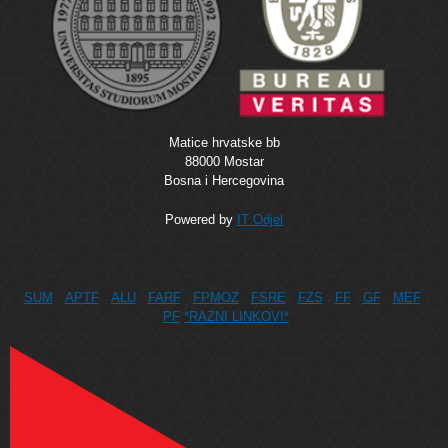
Matice hrvatske bb
88000 Mostar
Bosna i Hercegovina
Powered by
IT Odjel
SUM
APTF
ALU
FARF
FPMOZ
FSRE
FZS
FF
GF
MEF
PF
*RAZNI LINKOVI*