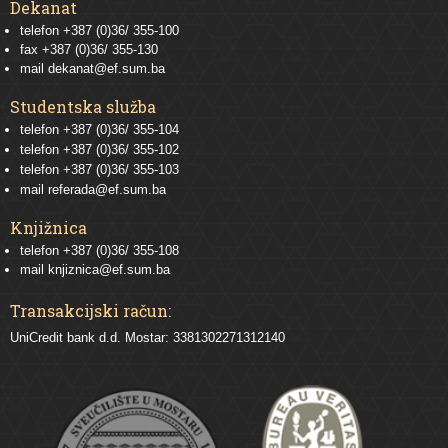
Dekanat
telefon +387 (0)36/ 355-100
fax +387 (0)36/ 355-130
mail
dekanat@ef.sum.ba
Studentska služba
telefon
+387 (0)36/ 355-104
telefon
+387 (0)36/ 355-102
telefon
+387 (0)36/ 355-103
mail
referada@ef.sum.ba
Knjižnica
telefon +387 (0)36/ 355-108
mail
knjiznica@ef.sum.ba
Transakcijski račun:
UniCredit bank d.d. Mostar: 3381302271312140