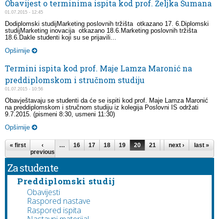
Obavijest o terminima ispita kod prof. Željka Šumana
01.07.2015 - 12:45
Dodiplomski studijMarketing poslovnih tržišta otkazano 17. 6.Diplomski
studijMarketing inovacija otkazano 18.6.Marketing poslovnih tržišta
18.6.Dakle studenti koji su se prijavili...
Opširnije
Termini ispita kod prof. Maje Lamza Maronić na
preddiplomskom i stručnom studiju
01.07.2015 - 10:56
Obavještavaju se studenti da će se ispiti kod prof. Maje Lamza Maronić
na preddiplomskom i stručnom studiju iz kolegija Poslovni IS održati
9.7.2015. (pismeni 8:30, usmeni 11:30)
Opširnije
Pages
« first
‹
…
16
17
18
19
20
21
22
next ›
23
last »
24
previous
Za studente
Preddiplomski studij
Obavijesti
Raspored nastave
Raspored ispita