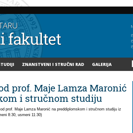
Skoči
na
glavni
sadržaj
N
I
I
I
STUDIJI
ZNANSTVENI I STRUČNI RAD
GALERIJA
kod prof. Maje Lamza Maronić
om i stručnom studiju
 kod prof. Maje Lamza Maronić na preddiplomskom i stručnom studiju iz
smeni 8:30, usmeni 11:30)