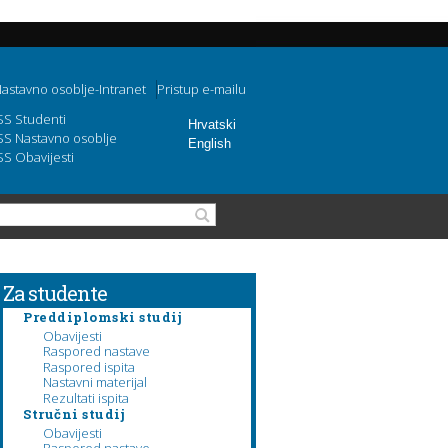
astavno osoblje-Intranet
Pristup e-mailu
SS Studenti
Hrvatski
SS Nastavno osoblje
English
SS Obavijesti
Obrazac pretraživanja
Pretraga
Za studente
Preddiplomski studij
Obavijesti
Raspored nastave
Raspored ispita
Nastavni materijal
Rezultati ispita
Stručni studij
Obavijesti