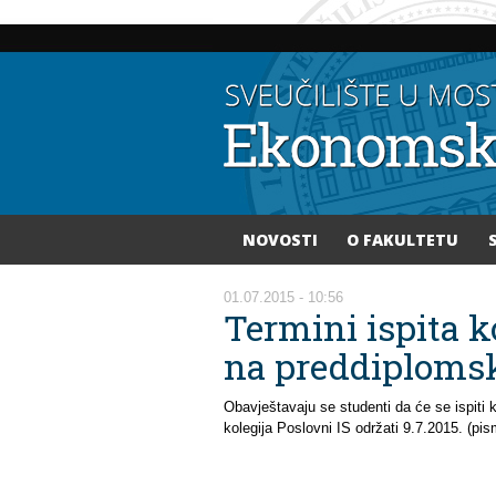
NOVOSTI
O FAKULTETU
Vi ste ovdje
01.07.2015 - 10:56
Termini ispita 
na preddiplomsk
Obavještavaju se studenti da će se ispiti
kolegija Poslovni IS održati 9.7.2015. (pi