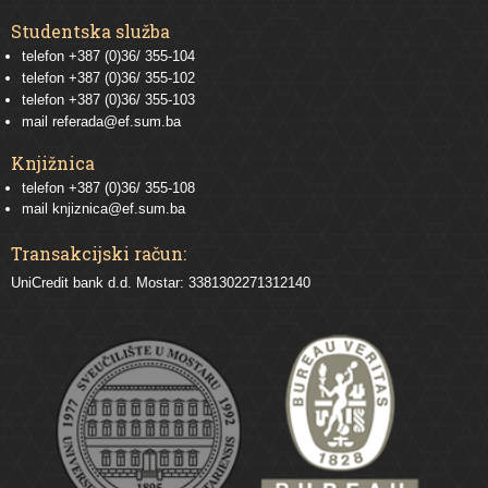
Studentska služba
telefon
+387 (0)36/ 355-104
telefon
+387 (0)36/ 355-102
telefon
+387 (0)36/ 355-103
mail
referada@ef.sum.ba
Knjižnica
telefon +387 (0)36/ 355-108
mail
knjiznica@ef.sum.ba
Transakcijski račun:
UniCredit bank d.d. Mostar: 3381302271312140