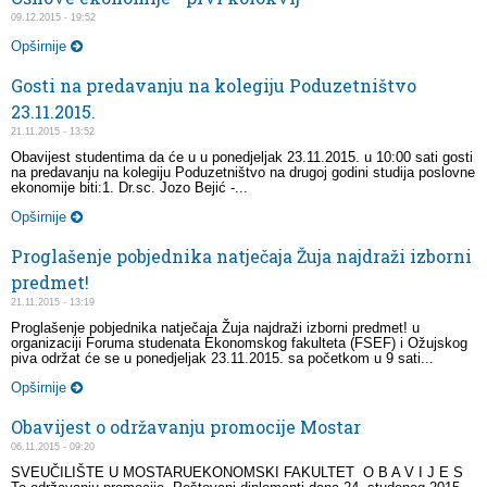
09.12.2015 - 19:52
Opširnije
Gosti na predavanju na kolegiju Poduzetništvo
23.11.2015.
21.11.2015 - 13:52
Obavijest studentima da će u u ponedjeljak 23.11.2015. u 10:00 sati gosti
na predavanju na kolegiju Poduzetništvo na drugoj godini studija poslovne
ekonomije biti:1. Dr.sc. Jozo Bejić -...
Opširnije
Proglašenje pobjednika natječaja Žuja najdraži izborni
predmet!
21.11.2015 - 13:19
Proglašenje pobjednika natječaja Žuja najdraži izborni predmet! u
organizaciji Foruma studenata Ekonomskog fakulteta (FSEF) i Ožujskog
piva održat će se u ponedjeljak 23.11.2015. sa početkom u 9 sati...
Opširnije
Obavijest o održavanju promocije Mostar
06.11.2015 - 09:20
SVEUČILIŠTE U MOSTARUEKONOMSKI FAKULTET O B A V I J E S