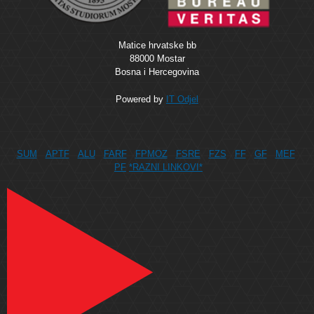
Matice hrvatske bb
88000 Mostar
Bosna i Hercegovina
Powered by
IT Odjel
SUM
APTF
ALU
FARF
FPMOZ
FSRE
FZS
FF
GF
MEF
PF
*RAZNI LINKOVI*