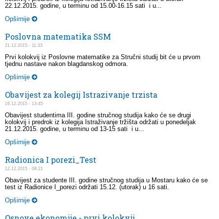
22.12.2015. godine, u terminu od 15.00-16.15 sati i u...
Opširnije
Poslovna matematika SSM
21.12.2015 - 11:33
Prvi kolokvij iz Poslovne matematike za Stručni studij bit će u prvom
tjednu nastave nakon blagdanskog odmora.
Opširnije
Obavijest za kolegij Istrazivanje trzista
16.12.2015 - 13:45
Obavijest studentima III. godine stručnog studija kako će se drugi
kolokvij i predrok iz kolegija Istraživanje tržišta održati u ponedeljak
21.12.2015. godine, u terminu od 13-15 sati i u...
Opširnije
Radionica I porezi_Test
12.12.2015 - 08:21
Obavijest za studente III. godine stručnog studija u Mostaru kako će se
test iz Radionice I_porezi održati 15.12. (utorak) u 16 sati.
Opširnije
Osnove ekonomije - prvi kolokvij