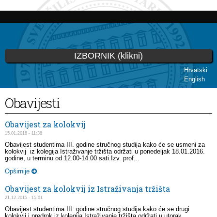
Skip to
main
content
IZBORNIK (klikni)
Hrvatski
English
You are here
Obavijesti
Obavijest za kolokvij
15.01.2016 - 11:38
Obavijest studentima III. godine stručnog studija kako će se usmeni za
kolokvij iz kolegija Istraživanje tržišta održati u ponedeljak 18.01.2016.
godine, u terminu od 12.00-14.00 sati.Izv. prof...
Opširnije
Obavijest za kolokvij iz Istraživanja tržišta
21.12.2015 - 15:01
Obavijest studentima III. godine stručnog studija kako će se drugi
kolokvij i predrok iz kolegija Istraživanje tržišta održati u utorak