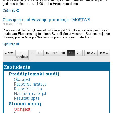
To održavanju promocije Poštovani diplomanti,dana 24. studenog 2015.
godine s početkom u 11:00 sati u Hrvatskom domu...
Opširnije
Obavijest o održavanju promocije - MOSTAR
21.10.2015 - 11:29
Poštovani diplomanti,Dana 24. studenog 2015. bit će održana promocija
studenata Ekonomskog fakulteta Sveučilišta u Mostaru. Studenti koji sve
obveze, predviđene po Nastavnom planu i programu studija...
Opširnije
Pages
« first
‹
…
15
16
17
18
19
20
21
next ›
22
last »
23
previous
…
Za studente
Preddiplomski studij
Obavijesti
Raspored nastave
Raspored ispita
Nastavni materijal
Rezultati ispita
Stručni studij
Obavijesti