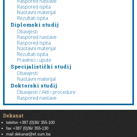
Raspored nastave
Raspored ispita
Nastavni materijal
Rezultati ispita
Diplomski studij
Obavijesti
Raspored nastave
Raspored ispita
Nastavni materijal
Rezultati ispita
Pravilnici i upute
Specijalistički studij
Obavijesti
Nastavni materijal
Doktorski studij
Obavijesti / Akti i procedure
Raspored nastave
Dekanat
telefon +387 (0)36/ 355-100
fax +387 (0)36/ 355-130
mail
dekanat@ef.sum.ba