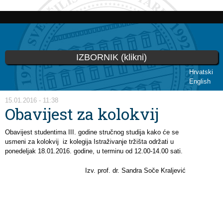
Skoči
na
glavni
sadržaj
IZBORNIK (klikni)
Hrvatski
English
Vi ste ovdje
15.01.2016 - 11:38
Obavijest za kolokvij
Obavijest studentima III. godine stručnog studija kako će se
usmeni za kolokvij iz kolegija Istraživanje tržišta održati u
ponedeljak 18.01.2016. godine, u terminu od 12.00-14.00 sati.
Izv. prof. dr. Sandra Soče Kraljević