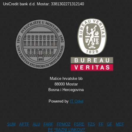
UniCredit bank d.d. Mostar: 3381302271312140
Matice hrvatske bb
88000 Mostar
Bosna i Hercegovina
Powered by
IT Odjel
SUM
APTF
ALU
FARF
FPMOZ
FSRE
FZS
FF
GF
MEF
PF
*RAZNI LINKOVI*