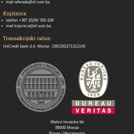
mail
referada@ef.sum.ba
Knjižnica
telefon +387 (0)36/ 355-108
mail
knjiznica@ef.sum.ba
Transakcijski račun:
UniCredit bank d.d. Mostar: 3381302271312140
Matice hrvatske bb
88000 Mostar
Bosna i Hercegovina