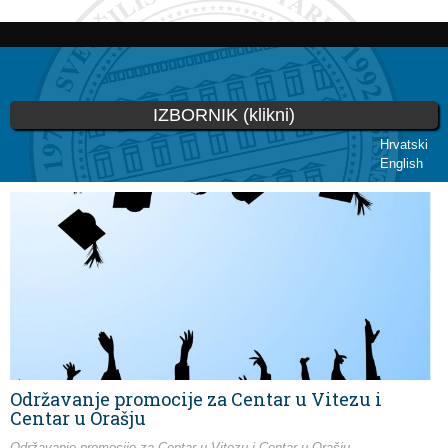
Skip to
main
content
IZBORNIK (klikni)
Hrvatski
English
You are here
Održavanje promocije za Centar u Vitezu i
Centar u Orašju
Održavanje promocije za Centar u Vitezu i Centar u Orašju