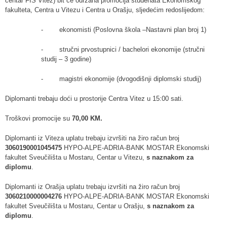
centar FIS Vitez) bit će održana promocija studenata Ekonomskog
fakulteta, Centra u Vitezu i Centra u Orašju, sljedećim redoslijedom:
- ekonomisti (Poslovna škola –Nastavni plan broj 1)
- stručni prvostupnici / bachelori ekonomije (stručni
studij – 3 godine)
- magistri ekonomije (dvogodišnji diplomski studij)
Diplomanti trebaju doći u prostorije Centra Vitez u 15:00 sati.
Troškovi promocije su
70,00 KM.
Diplomanti iz Viteza uplatu trebaju izvršiti na žiro račun broj
3060190001045475
HYPO-ALPE-ADRIA-BANK MOSTAR Ekonomski
fakultet Sveučilišta u Mostaru, Centar u Vitezu,
s naznakom za
diplomu
.
Diplomanti iz Orašja uplatu trebaju izvršiti na žiro račun broj
3060210000004276
HYPO-ALPE-ADRIA-BANK MOSTAR Ekonomski
fakultet Sveučilišta u Mostaru, Centar u Orašju,
s naznakom za
diplomu
.