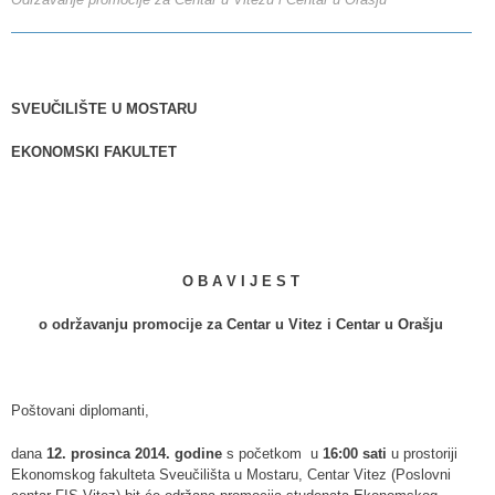
SVEUČILIŠTE U MOSTARU
EKONOMSKI FAKULTET
O B A V I J E S T
o održavanju promocije za Centar u Vitez i Centar u Orašju
Poštovani diplomanti,
dana
12. prosinca 2014. godine
s početkom u
16:00 sati
u prostoriji
Ekonomskog fakulteta Sveučilišta u Mostaru, Centar Vitez (Poslovni