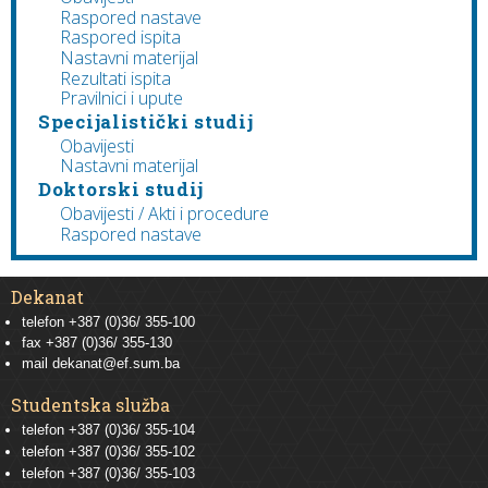
Raspored nastave
Raspored ispita
Nastavni materijal
Rezultati ispita
Pravilnici i upute
Specijalistički studij
Obavijesti
Nastavni materijal
Doktorski studij
Obavijesti / Akti i procedure
Raspored nastave
Dekanat
telefon +387 (0)36/ 355-100
fax +387 (0)36/ 355-130
mail
dekanat@ef.sum.ba
Studentska služba
telefon
+387 (0)36/ 355-104
telefon
+387 (0)36/ 355-102
telefon
+387 (0)36/ 355-103