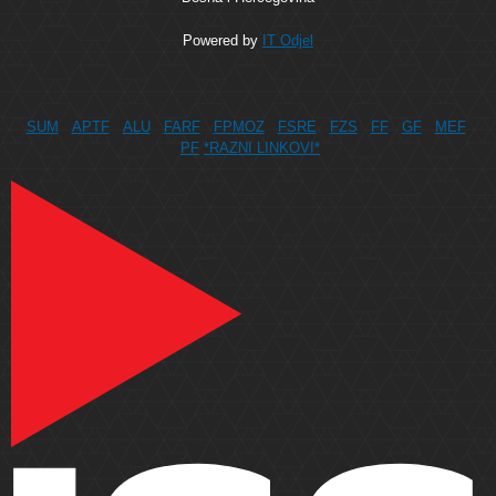
Powered by
IT Odjel
SUM
APTF
ALU
FARF
FPMOZ
FSRE
FZS
FF
GF
MEF
PF
*RAZNI LINKOVI*