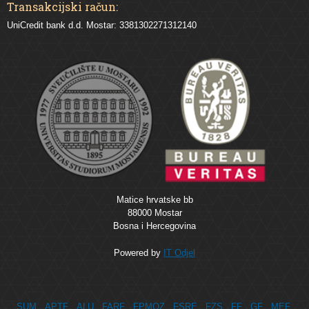
Transakcijski račun:
UniCredit bank d.d. Mostar: 3381302271312140
Matice hrvatske bb
88000 Mostar
Bosna i Hercegovina
Powered by
IT Odjel
SUM
APTF
ALU
FARF
FPMOZ
FSRE
FZS
FF
GF
MEF