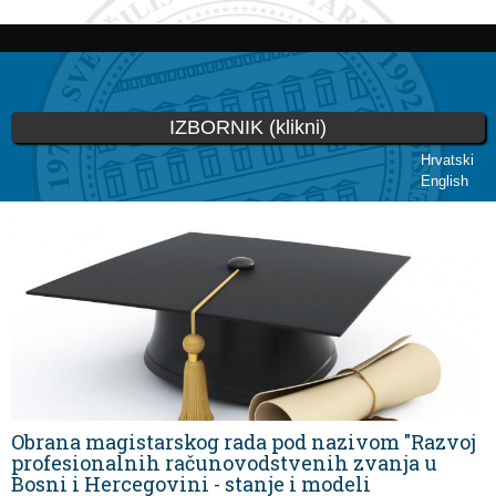
Skip to
main
content
IZBORNIK (klikni)
Hrvatski
English
You are here
Obrana magistarskog rada pod nazivom "Razvoj
profesionalnih računovodstvenih zvanja u
Bosni i Hercegovini - stanje i modeli