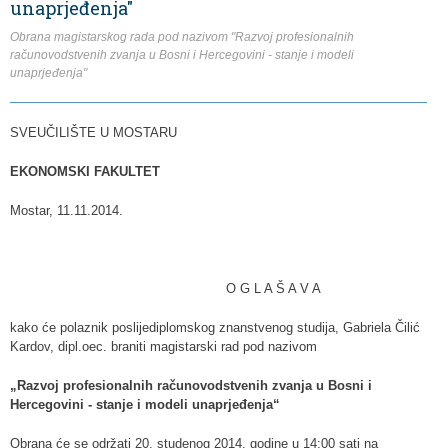
unaprjeđenja"
Obrana magistarskog rada pod nazivom "Razvoj profesionalnih
računovodstvenih zvanja u Bosni i Hercegovini - stanje i modeli
unaprjeđenja"
SVEUČILIŠTE U MOSTARU
EKONOMSKI FAKULTET
Mostar, 11.11.2014.
O G L A Š A V A
kako će polaznik poslijediplomskog znanstvenog studija, Gabriela Čilić
Kardov, dipl.oec. braniti magistarski rad pod nazivom
„
Razvoj profesionalnih računovodstvenih zvanja u Bosni i
Hercegovini - stanje i modeli unaprjeđenja
“
Obrana će se održati 20. studenog 2014. godine u 14:00 sati na