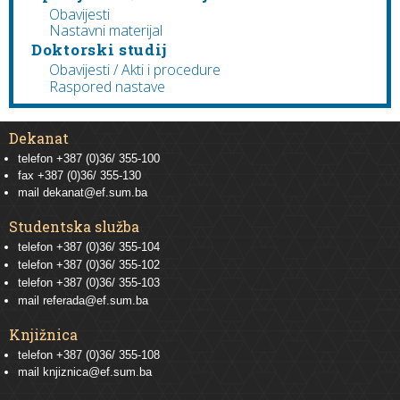
Obavijesti
Nastavni materijal
Doktorski studij
Obavijesti / Akti i procedure
Raspored nastave
Dekanat
telefon +387 (0)36/ 355-100
fax +387 (0)36/ 355-130
mail
dekanat@ef.sum.ba
Studentska služba
telefon
+387 (0)36/ 355-104
telefon
+387 (0)36/ 355-102
telefon
+387 (0)36/ 355-103
mail
referada@ef.sum.ba
Knjižnica
telefon +387 (0)36/ 355-108
mail
knjiznica@ef.sum.ba