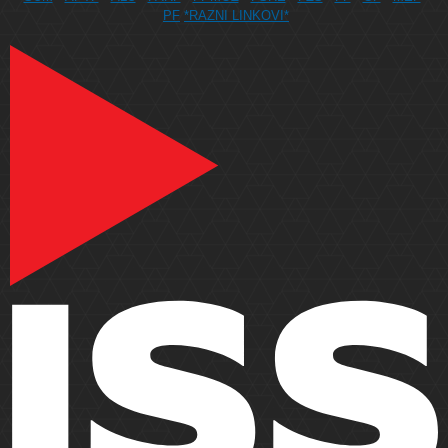
PF
*RAZNI LINKOVI*