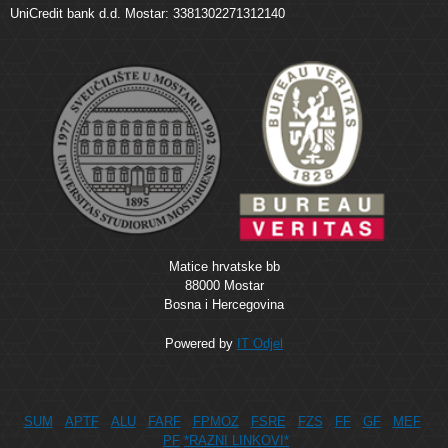
UniCredit bank d.d. Mostar: 3381302271312140
Matice hrvatske bb
88000 Mostar
Bosna i Hercegovina
Powered by
IT Odjel
SUM
APTF
ALU
FARF
FPMOZ
FSRE
FZS
FF
GF
MEF
PF
*RAZNI LINKOVI*