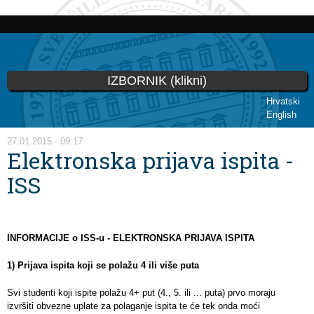
Skip to
main
content
IZBORNIK (klikni)
Hrvatski
English
You are here
27.01.2015 - 09:17
Elektronska prijava ispita -
ISS
INFORMACIJE o ISS-u - ELEKTRONSKA PRIJAVA ISPITA
1) Prijava ispita koji se polažu 4 ili više puta
Svi studenti koji ispite polažu 4+ put (4., 5. ili ... puta) prvo moraju
izvršiti obvezne uplate za polaganje ispita te će tek onda moći